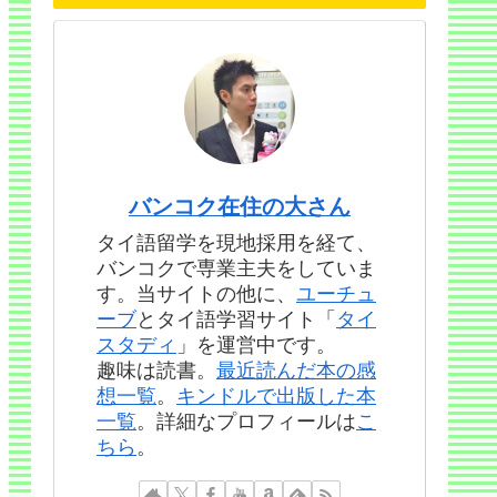
バンコク在住の大さん
タイ語留学を現地採用を経て、
バンコクで専業主夫をしていま
す。当サイトの他に、
ユーチュ
ーブ
とタイ語学習サイト「
タイ
スタディ
」を運営中です。
趣味は読書。
最近読んだ本の感
想一覧
。
キンドルで出版した本
一覧
。詳細なプロフィールは
こ
ちら
。