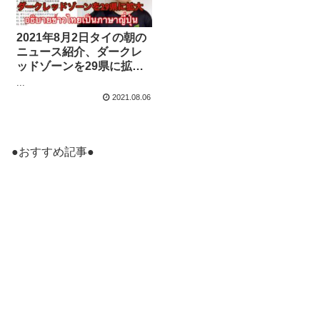
2021年8月2日タイの朝の
ニュース紹介、ダークレ
ッドゾーンを29県に拡大
など、政府が規制の強化
...
や延長を発表、反政府グ
2021.08.06
ループと警官隊が衝突、
など
●おすすめ記事●