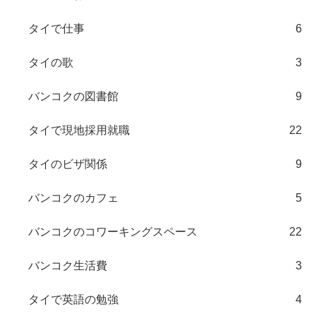
タイで仕事
6
タイの歌
3
バンコクの図書館
9
タイで現地採用就職
22
タイのビザ関係
9
バンコクのカフェ
5
バンコクのコワーキングスペース
22
バンコク生活費
3
タイで英語の勉強
4