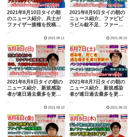
2021年8月10日タイの朝
2021年8月9日タイの朝の
のニュース紹介、兵士が
ニュース紹介、ファビピ
ファイザー接種を投稿し
ラビル錠不足、ファータ
て炎上、アメリカがタイ
ライジョーンに効果なし
...
...
への渡航危険度を変更、
か、今秋からバンコク以
2021.08.11
2021.08.10
母の日向けウェブサイト
外にワクチン、など
開設、WHOがワクチン混
合接種を承認、など
2021年8月8日タイの朝の
2021年8月7日タイの朝の
ニュース紹介、新規感染
ニュース紹介、新規感染
者が連日過去最多を更
者が連日過去最多を更
新、バンコク都が子供の
新、バンコク都が子供の
...
...
感染者用ケアセンターを
感染者用ケアセンターを
2021.08.10
2021.08.10
開設、プーケットで死亡
開設、プーケットで死亡
のスイス人情報募集に懸
のスイス人情報募集に懸
賞金など
賞金など