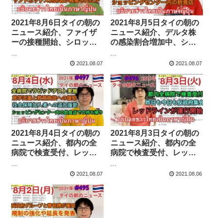
2021年8月6日タイの朝の
2021年8月5日タイの朝の
ニュース紹介、ファイザ
ニュース紹介、デルタ株
ーの接種開始、シロップ
の感染割合増加中、ショ
タイプのファビピラビ
ッピングセンター内の飲
...
...
ル、サンドボックスの利
食店、シノファームの予
2021.08.07
2021.08.07
用者が殺害されたか、地
約が盛況、GDP予測さら
方も病床減少、など
に引き下げ、など
2021年8月4日タイの朝の
2021年8月3日タイの朝の
ニュース紹介、都内の全
ニュース紹介、都内の全
病院で検査受付、レッド
病院で検査受付、レッド
ラインが運行開始、昨日
ラインが運行開始、昨日
...
...
も今日も反政府集会、な
も今日も反政府集会、な
2021.08.07
2021.08.06
ど
ど