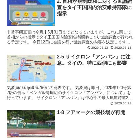
2. 首相が規制緩和に対する世論調
査をタイ王国国内治安維持部隊に
指示
非常事態宣言は今月末5月31日までとなっていますが、これに関して
首相からの指示でタイ王国国内治安維持部隊により世論調査が行われ
る予定です。 今日12日に会議を行い世論調査の内容を決定します。
なお5月10日に、National Instit...
2020.05.12
2020.05.13
2-5 サイクロン「アンパン」に注
意。タイの、特に西側にも影響
気象局กรมอุตุนิยมวิทยาの発表です。 気象局は昨日、2020年120号第
7版の告示「ベンガル湾周辺のサイクロン「アンパン」について」を
行っています。 サイクロン「アンパン」は中心部の最大風速時速220
キロで、ベンガル湾西部から...
2020.05.21
1-8 フアマークの競技場が再開