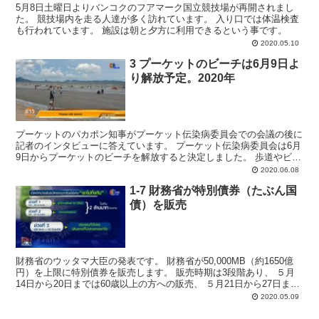
5月8日土曜日よりバンコクのフアマーク国立競技場が再開されまし
た。 競技場内を走る人達が多く訪れています。 入り口では体温検査
も行われています。 施設は朝と夕方に利用できるという事です。
2020.05.10
3 プーケットのビーチは6月9日よ
り解放予定。2020年
プーケットのパカポン知事がプーケット伝染病委員会での会議の後に
記者のインタビューに答えています。 プーケット伝染病委員会は6月
9日からプーケットのビーチを解放すると決定しました。 歩道やビー
チなど公共の場の整備徹底のため関係各所と協力してい...
2020.06.08
1-7 財務省が特別債券（たぶん国
債）を販売
財務省のウッタマ大臣の発表です。 財務省が50,000MB（約1650億
円）を上限に特別債券を販売します。 販売時期は3段階あり、 ５月
14日から20日までは60歳以上の方への販売、 ５月21日から27日まで
は個人への販売 ５月28日から6...
2020.05.09