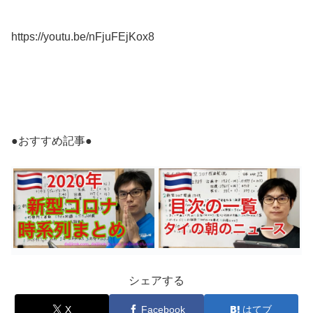
https://youtu.be/nFjuFEjKox8
●おすすめ記事●
シェアする
X
Facebook
はてブ