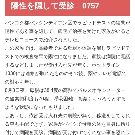
陽性を隠して受診 0757
バンコク都バンクンティアン区でラピッドテストの結果が
陽性である事を隠して、病院で治療を受けた家族がいると
テレビニュースで紹介されました。
この家族では、高齢者である母親が体調を崩しラピッドテ
ストでの検査結果で陽性になりました。家族は病院に電話
するなどしましたが受け入れ先が無く、ホットライン
1330には連絡が取れたもののその後、薬やテレビ電話で
の対応も無し。
8月8日夜、母親は38.4度の高熱でパルスオキシメーター
の酸素飽和度も70程、呼吸困難、意識ももうろうとする
ような状態になったもりました。
しあｋし、依然受け入れ先の病院が無く、移送をしてくれ
る車も手配できず、家族がバイクで母親の体を自身に括り
付けて病院を受診。病院が受け付けてくれない事を恐れラ