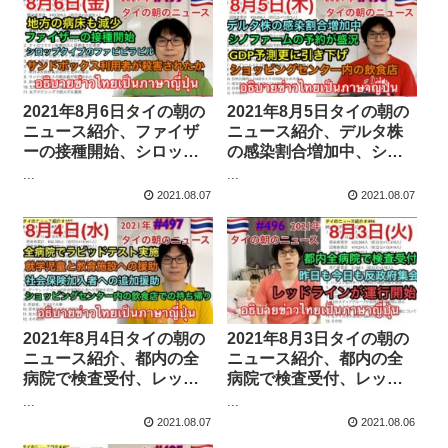
のスイス人情報募集に懸
のスイス人情報募集に懸
賞金など
賞金など
2021年8月6日タイの朝の
2021年8月5日タイの朝の
ニュース紹介、ファイザ
ニュース紹介、デルタ株
ーの接種開始、シロップ
の感染割合増加中、ショ
タイプのファビピラビ
ッピングセンター内の飲
...
...
ル、サンドボックスの利
食店、シノファームの予
2021.08.07
2021.08.07
用者が殺害されたか、地
約が盛況、GDP予測さら
方も病床減少、など
に引き下げ、など
2021年8月4日タイの朝の
2021年8月3日タイの朝の
ニュース紹介、都内の全
ニュース紹介、都内の全
病院で検査受付、レッド
病院で検査受付、レッド
ラインが運行開始、昨日
ラインが運行開始、昨日
...
...
も今日も反政府集会、な
も今日も反政府集会、な
2021.08.07
2021.08.06
ど
ど