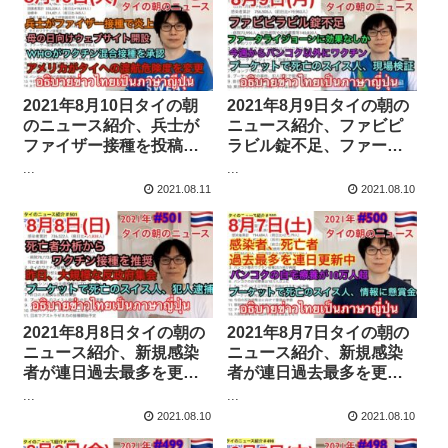
2021年8月10日タイの朝
2021年8月9日タイの朝の
のニュース紹介、兵士が
ニュース紹介、ファビピ
ファイザー接種を投稿し
ラビル錠不足、ファータ
て炎上、アメリカがタイ
ライジョーンに効果なし
...
...
への渡航危険度を変更、
か、今秋からバンコク以
2021.08.11
2021.08.10
母の日向けウェブサイト
外にワクチン、など
開設、WHOがワクチン混
合接種を承認、など
2021年8月8日タイの朝の
2021年8月7日タイの朝の
ニュース紹介、新規感染
ニュース紹介、新規感染
者が連日過去最多を更
者が連日過去最多を更
新、バンコク都が子供の
新、バンコク都が子供の
...
...
感染者用ケアセンターを
感染者用ケアセンターを
2021.08.10
2021.08.10
開設、プーケットで死亡
開設、プーケットで死亡