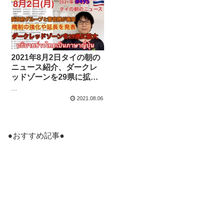
2021年8月2日タイの朝の
ニュース紹介、ダークレ
ッドゾーンを29県に拡大
など、政府が規制の強化
...
や延長を発表、反政府グ
2021.08.06
ループと警官隊が衝突、
など
●おすすめ記事●