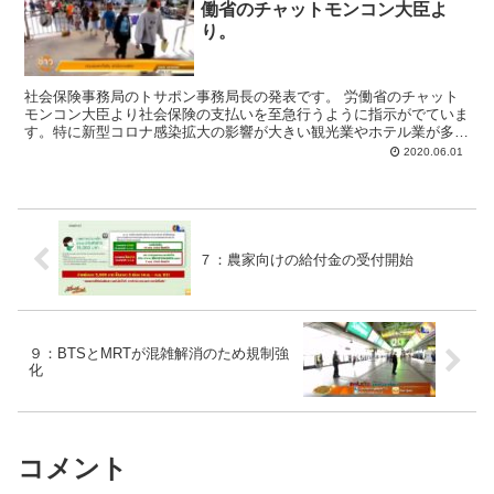
働省のチャットモンコン大臣よ
り。
社会保険事務局のトサポン事務局長の発表です。 労働省のチャット
モンコン大臣より社会保険の支払いを至急行うように指示がでていま
す。特に新型コロナ感染拡大の影響が大きい観光業やホテル業が多い
県についてです。 例えばチョンブリはサービス業、観光業...
2020.06.01
７：農家向けの給付金の受付開始
９：BTSとMRTが混雑解消のため規制強
化
コメント