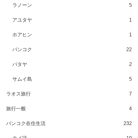
ラノーン
5
アユタヤ
1
ホアヒン
1
バンコク
22
パタヤ
2
サムイ島
5
ラオス旅行
7
旅行一般
4
バンコク在住生活
232