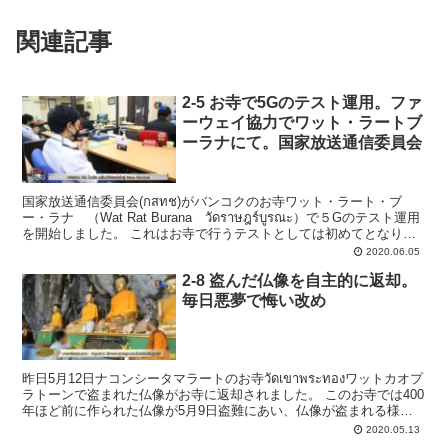
関連記事
2-5 お寺で5Gのテスト運用。ファ
ーウェイ協力でワット・ラートブ
ーラナにて。国家放送通信委員会
国家放送通信委員会(กสทช)がバンコクのお寺ワット・ラート・ブ
ー・ラナ （Wat Rat Burana วัดราษฎร์บูรณะ）で５Gのテスト運用
を開始しました。 これはお寺で行うテストとしては初めてとなり、
ファーウェイの協力の元、...
2020.06.05
2-8 盗んだ仏像を自主的に返却。
毎日悪夢で悔い改め
昨日5月12日ナコンシータマラートのお寺วัดเขาพระทองワットカオプ
ラトーンで盗まれた仏像がお寺に返却されました。 このお寺では400
年ほど前に作られた仏像が5月9日盗難にあい、仏像が盗まれる様子
も監視カメラに移っていました。 仏像...
2020.05.13