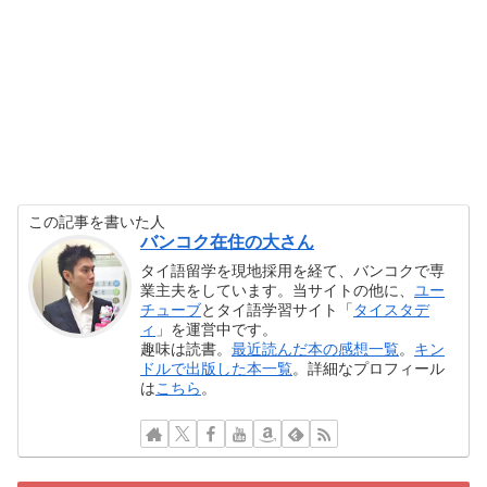
この記事を書いた人
バンコク在住の大さん
タイ語留学を現地採用を経て、バンコクで専
業主夫をしています。当サイトの他に、
ユー
チューブ
とタイ語学習サイト「
タイスタデ
ィ
」を運営中です。
趣味は読書。
最近読んだ本の感想一覧
。
キン
ドルで出版した本一覧
。詳細なプロフィール
は
こちら
。