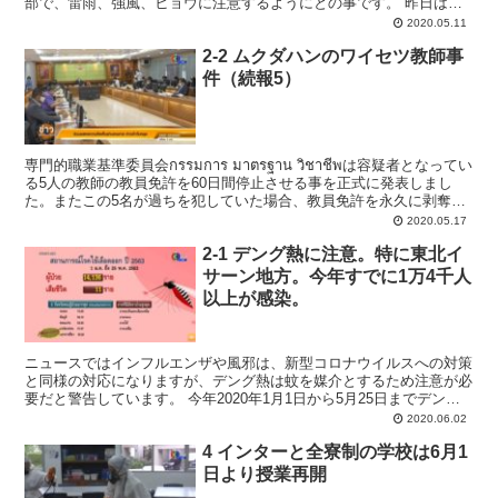
部で、雷雨、強風、ヒョウに注意するようにとの事です。 昨日はチ
ェンマイの多くの地域でヒョウが降って...
2020.05.11
2-2 ムクダハンのワイセツ教師事
件（続報5）
専門的職業基準委員会กรรมการ มาตรฐาน วิชาชีพは容疑者となってい
る5人の教師の教員免許を60日間停止させる事を正式に発表しまし
た。またこの5名が過ちを犯していた場合、教員免許を永久に剥奪す
るとしています。 この他、同じ学...
2020.05.17
2-1 デング熱に注意。特に東北イ
サーン地方。今年すでに1万4千人
以上が感染。
ニュースではインフルエンザや風邪は、新型コロナウイルスへの対策
と同様の対応になりますが、デング熱は蚊を媒介とするため注意が必
要だと警告しています。 今年2020年1月1日から5月25日までデング
熱の感染者数は14,136名で、このうち11名...
2020.06.02
4 インターと全寮制の学校は6月1
日より授業再開