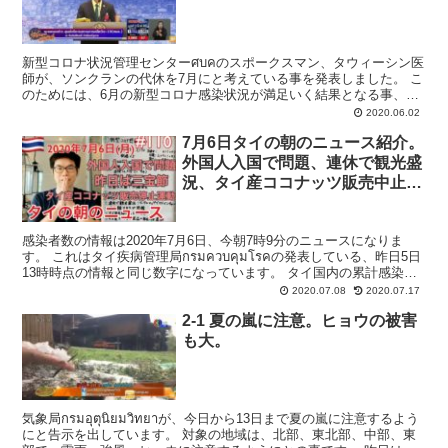
新型コロナ状況管理センターศบคのスポークスマン、タウィーシン医
師が、ソンクランの代休を7月にと考えている事を発表しました。 こ
のためには、6月の新型コロナ感染状況が満足いく結果となる事、そ
して6月で非常事態宣言が無事に終了できる必要がある...
2020.06.02
7月6日タイの朝のニュース紹介。
外国人入国で問題、連休で観光盛
況、タイ産ココナッツ販売中止運
動、など
感染者数の情報は2020年7月6日、今朝7時9分のニュースになりま
す。 これはタイ疾病管理局กรมควบคุมโรคの発表している、昨日5日
13時時点の情報と同じ数字になっています。 タイ国内の累計感染者
数は3,185名から新規感染者が５名...
2020.07.08
2020.07.17
2-1 夏の嵐に注意。ヒョウの被害
も大。
気象局กรมอุตุนิยมวิทยาが、今日から13日まで夏の嵐に注意するよう
にと告示を出しています。 対象の地域は、北部、東北部、中部、東