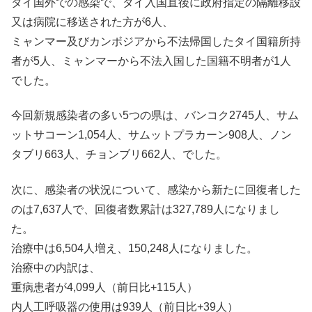
タイ国外での感染で、タイ入国直後に政府指定の隔離移設
又は病院に移送された方が6人、
ミャンマー及びカンボジアから不法帰国したタイ国籍所持
者が5人、ミャンマーから不法入国した国籍不明者が1人
でした。
今回新規感染者の多い5つの県は、バンコク2745人、サム
ットサコーン1,054人、サムットプラカーン908人、ノン
タブリ663人、チョンブリ662人、でした。
次に、感染者の状況について、感染から新たに回復者した
のは7,637人で、回復者数累計は327,789人になりまし
た。
治療中は6,504人増え、150,248人になりました。
治療中の内訳は、
重病患者が4,099人（前日比+115人）
内人工呼吸器の使用は939人（前日比+39人）