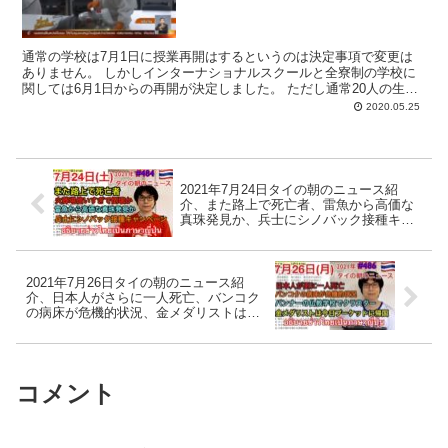
通常の学校は7月1日に授業再開はするというのは決定事項で変更は
ありません。 しかしインターナショナルスクールと全寮制の学校に
関しては6月1日からの再開が決定しました。 ただし通常20人の生徒
に対し教師1名であるところを生徒7名に対して教師1...
2020.05.25
2021年7月24日タイの朝のニュース紹
介、また路上で死亡者、雷魚から高価な
真珠発見か、兵士にシノバック接種キャ
ンペーン、火葬場の使い過ぎで倒壊か、
など
2021年7月26日タイの朝のニュース紹
介、日本人がさらに一人死亡、バンコク
の病床が危機的状況、金メダリストは今
日プーケットに帰国、バンナーの仏教学
校でクラスター感染、など
コメント