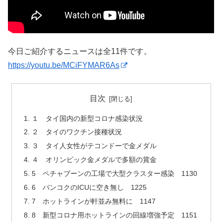
今日ご紹介するニュースは全11件です。
https://youtu.be/MCiFYMAR6As
目次
１ タイ国内の新型コロナ感染状況
２ タイのワクチン接種状況
３ タイ人女性がテコンドーで金メダル
４ オリンピック金メダルで多額の賞金
5 ペチャブーンの工場で大型クラスター感染 1130
6 バンコクのICUに空き無し 1225
7 ホットラインが軒並み無料に 1147
8 新型コロナ用ホットラインの回線増強予定 1151