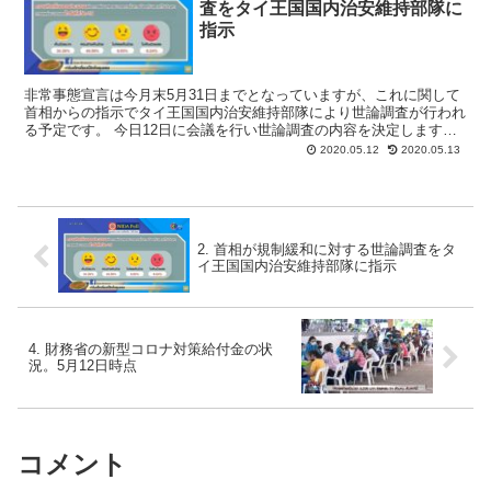
査をタイ王国国内治安維持部隊に
指示
非常事態宣言は今月末5月31日までとなっていますが、これに関して
首相からの指示でタイ王国国内治安維持部隊により世論調査が行われ
る予定です。 今日12日に会議を行い世論調査の内容を決定します。
なお5月10日に、National Instit...
2020.05.12
2020.05.13
2. 首相が規制緩和に対する世論調査をタ
イ王国国内治安維持部隊に指示
4. 財務省の新型コロナ対策給付金の状
況。5月12日時点
コメント