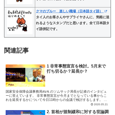
クマのブルー 楽しい職場（日本語タイ語）
タイ人のお客さんやサプライヤさんに、気軽に送
れるようなスタンプだと思います。全て日本語タ
イ語併記です。
関連記事
1 非常事態宣言を検討。5月末で
打ち切るか？延長か？
国家安全保障会議事務局สมช.のソムサック局長が記者のインタビュ
ーに答えています。 非常事態宣言が今月までとなっている事からこ
れを延長するかについて今日11時からの会議で検討するします。 営
業再開の陳情書を提出した、タイマッサージ店と娯楽施...
2020.05.21
2. 首相が規制緩和に対する世論調