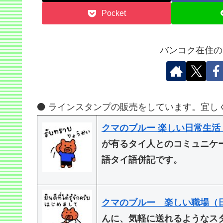
Pocket
バンコク在住の
⚫️ ラインスタンプの販売をしています。宜し
クマのブルー 楽しい日常生活
が有るタイ人とのコミュニケ
語タイ語併記です。
クマのブルー 楽しい職場（
んに、気軽に送れるようなス