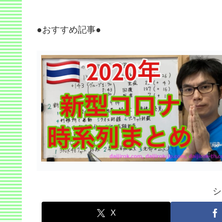
●おすすめ記事●
シ
X