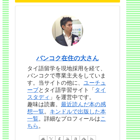
バンコク在住の大さん
タイ語留学を現地採用を経て、
バンコクで専業主夫をしていま
す。当サイトの他に、
ユーチュ
ーブ
とタイ語学習サイト「
タイ
スタディ
」を運営中です。
趣味は読書。
最近読んだ本の感
想一覧
。
キンドルで出版した本
一覧
。詳細なプロフィールは
こ
ちら
。