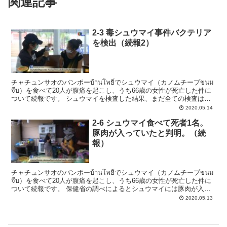
関連記事
2-3 毒シュウマイ事件バクテリア
を検出（続報2）
チャチュンサオのバンポーบ้านโพธิ์でシュウマイ（カノムチープขนม
จีบ）を食べて20人が腹痛を起こし、うち66歳の女性が死亡した件に
ついて続報です。 シュウマイを検査した結果、まだ全ての検査は終
わっていないがバクテリアが検出された...
2020.05.14
2-6 シュウマイ食べて死者1名。
豚肉が入っていたと判明。（続
報）
チャチュンサオのバンポーบ้านโพธิ์でシュウマイ（カノムチープขนม
จีบ）を食べて20人が腹痛を起こし、うち66歳の女性が死亡した件に
ついて続報です。 保健省の調べによるとシュウマイには豚肉が入っ
ていたという事が分かりシュウマイを販...
2020.05.13