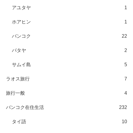
アユタヤ
1
ホアヒン
1
バンコク
22
パタヤ
2
サムイ島
5
ラオス旅行
7
旅行一般
4
バンコク在住生活
232
タイ語
10