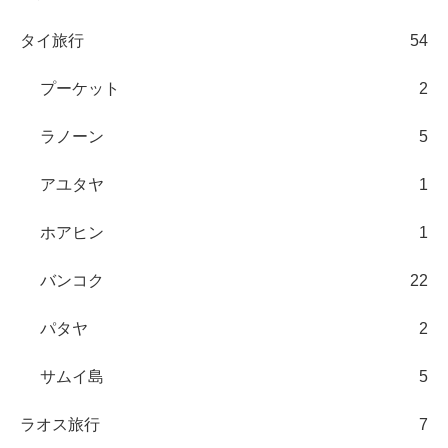
タイ旅行
54
プーケット
2
ラノーン
5
アユタヤ
1
ホアヒン
1
バンコク
22
パタヤ
2
サムイ島
5
ラオス旅行
7