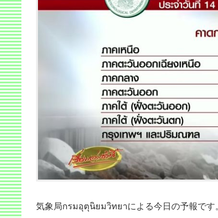
気象局กรมอุตุนิยมวิทยาによる今日の予報です