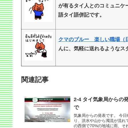
が有るタイ人とのコミュニケ
語タイ語併記です。
クマのブルー 楽しい職場（
んに、気軽に送れるようなス
関連記事
2-4 タイ気象局からの
で
気象局からの発表です。 今日
り、洪水や山から濁流が流れて
の西側で70%の地域に雨、それ