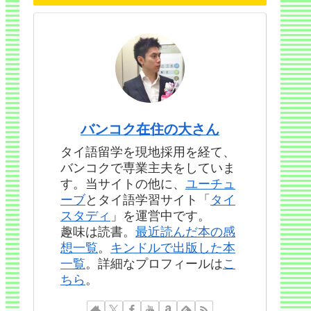
バンコク在住の大さん
タイ語留学を現地採用を経て、
バンコクで専業主夫をしていま
す。当サイトの他に、
ユーチュ
ーブ
とタイ語学習サイト「
タイ
スタディ
」を運営中です。
趣味は読書。
最近読んだ本の感
想一覧
。
キンドルで出版した本
一覧
。詳細なプロフィールは
こ
ちら
。