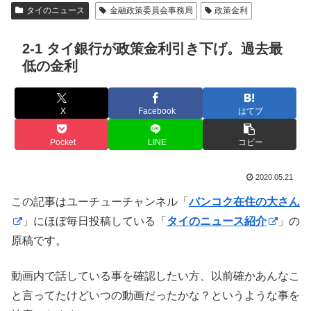
タイのニュース
金融政策委員会事務局
政策金利
2-1 タイ銀行が政策金利引き下げ。過去最
低の金利
X
Facebook
はてブ
Pocket
LINE
コピー
2020.05.21
この記事はユーチューチャンネル「
バンコク在住の大さん
」にほぼ毎日投稿している「
タイのニュース紹介
」の
原稿です。
動画内で話している事を確認したい方、以前確かあんなこ
と言ってたけどいつの動画だったかな？というような事を