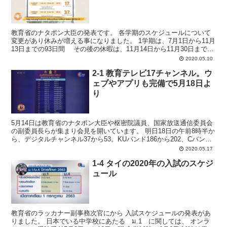
教育省のナタポン大臣の発表です。 各学期のスケジュールについて
変更があり休みが増える事になりました。 1学期は、7月1日から11月
13日までの93日間 その後の休暇は、11月14日から11月30日までの
17日間 2学期は、12月1日から来...
2020.05.10
2-1 教育テレビ17チャンネル。ウ
ェブやアプリも完備で5月18日よ
り
5月14日は教育省のナタポン大臣や枢密院議員、国家放送通信委員会
の副委員長らが集まり会見を開いています。 明日18日の午前8時半か
ら、デジタルチャンネル37から53。KUバンド186から202、Cバンド
337から353、ケーブルテレビ61か...
2020.05.17
1-4 タイの2020年の入試のスケジ
ュール
教育省のラッカナー副事務次官にから 入試スケジュールの発表があ
りました。 日本でいる中学校にあたる ม.1 に関しては、 オンラ