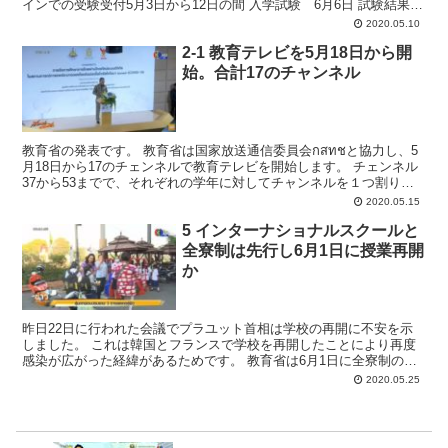
インでの受験受付5月3日から12日の間 入学試験 6月6日 試験結果発
表 6月10日 入学先決定 6月12日もし...
2020.05.10
2-1 教育テレビを5月18日から開
始。合計17のチャンネル
教育省の発表です。 教育省は国家放送通信委員会กสทชと協力し、5
月18日から17のチェンネルで教育テレビを開始します。 チェンネル
37から53までで、それぞれの学年に対してチャンネルを１つ割り当
てています。 チャンネル37-39 幼稚園１...
2020.05.15
5 インターナショナルスクールと
全寮制は先行し6月1日に授業再開
か
昨日22日に行われた会議でプラユット首相は学校の再開に不安を示
しました。 これは韓国とフランスで学校を再開したことにより再度
感染が広がった経緯があるためです。 教育省は6月1日に全寮制の学
校と、インターナショナルスクールを試験的に再開し、普...
2020.05.25