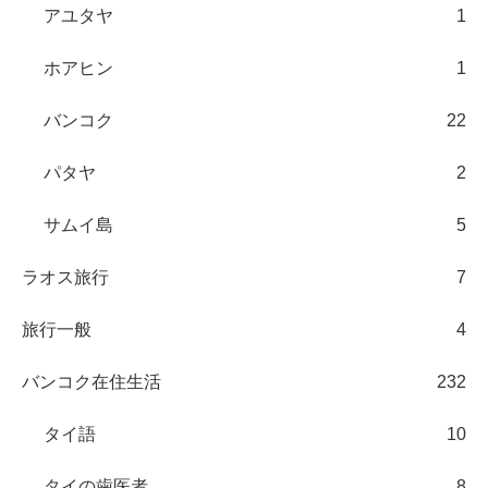
アユタヤ
1
ホアヒン
1
バンコク
22
パタヤ
2
サムイ島
5
ラオス旅行
7
旅行一般
4
バンコク在住生活
232
タイ語
10
タイの歯医者
8