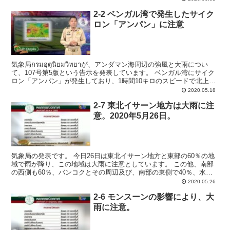
2-2 ベンガル湾で発生したサイク
ロン「アンパン」に注意
気象局กรมอุตุนิยมวิทยาが、アンダマン海周辺の強風と大雨につい
て、107号第5版という告示を発表しています。 ベンガル湾にサイク
ロン「アンパン」が発生しており、1時間10キロのスピードで北上
し、バングラデシュに向かっています。...
2020.05.18
2-7 東北イサーン地方は大雨に注
意。2020年5月26日。
気象局の発表です。 今日26日は東北イサーン地方と東部の60％の地
域で雨が降り、この地域は大雨に注意としています。 この他、南部
の西側も60％、バンコクとその周辺及び、南部の東側で40％、水不
足の北部では20％に雨が降ると予測しています。 ...
2020.05.26
2-6 モンスーンの影響により、大
雨に注意。