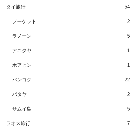
タイ旅行
54
プーケット
2
ラノーン
5
アユタヤ
1
ホアヒン
1
バンコク
22
パタヤ
2
サムイ島
5
ラオス旅行
7