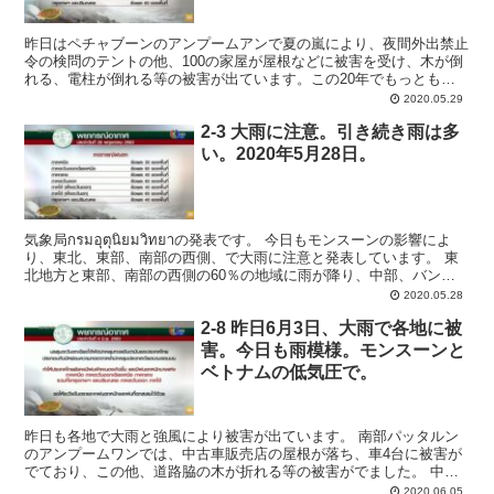
昨日はペチャブーンのアンプームアンで夏の嵐により、夜間外出禁止
令の検問のテントの他、100の家屋が屋根などに被害を受け、木が倒
れる、電柱が倒れる等の被害が出ています。この20年でもっともひ
どかったと住民は語っています。。 また、気象局กรม...
2020.05.29
2-3 大雨に注意。引き続き雨は多
い。2020年5月28日。
気象局กรมอุตุนิยมวิทยาの発表です。 今日もモンスーンの影響によ
り、東北、東部、南部の西側、で大雨に注意と発表しています。 東
北地方と東部、南部の西側の60％の地域に雨が降り、中部、バンコ
クとその周辺及び、南部の東側で40％、...
2020.05.28
2-8 昨日6月3日、大雨で各地に被
害。今日も雨模様。モンスーンと
ベトナムの低気圧で。
昨日も各地で大雨と強風により被害が出ています。 南部パッタルン
のアンプームワンでは、中古車販売店の屋根が落ち、車4台に被害が
でており、この他、道路脇の木が折れる等の被害がでました。 中部
サラブリーでは大雨と強風により、家屋の屋根が飛ばされる...
2020.06.05