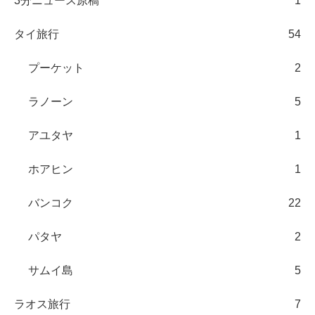
3分ニュース原稿
1
タイ旅行
54
プーケット
2
ラノーン
5
アユタヤ
1
ホアヒン
1
バンコク
22
パタヤ
2
サムイ島
5
ラオス旅行
7