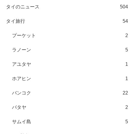
タイのニュース
504
タイ旅行
54
プーケット
2
ラノーン
5
アユタヤ
1
ホアヒン
1
バンコク
22
パタヤ
2
サムイ島
5