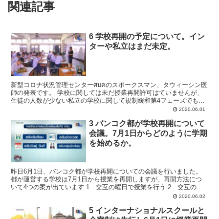
関連記事
6 学校再開の予定について。イン
ターや私立はまだ未定。
新型コロナ状況管理センターศบคのスポークスマン、タウィーシン医
師の発表です。 学校に関しては未だ授業再開許可はていませんが、
生徒の人数が少ない私立の学校に関して規制緩和第4フェーズでも全
ての学校での授業を再開とするのではなく、特定の学校の...
2020.06.01
3 バンコク都が学校再開について
会議。7月1日からどのように学期
を始めるか。
昨日6月1日、バンコク都が学校再開についての会議を行いました。
都が運営する学校は7月1日から授業を再開しますが、再開方法につ
いて4つの案が出ています 1 交互の曜日で授業を行う 2 交互の時
間で授業を行う 3 偶数と奇数の日に分けて授業を...
2020.06.02
5 インターナショナルスクールと