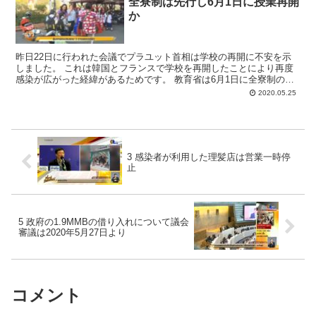
全寮制は先行し6月1日に授業再開
か
昨日22日に行われた会議でプラユット首相は学校の再開に不安を示
しました。 これは韓国とフランスで学校を再開したことにより再度
感染が広がった経緯があるためです。 教育省は6月1日に全寮制の学
校と、インターナショナルスクールを試験的に再開し、普...
2020.05.25
3 感染者が利用した理髪店は営業一時停
止
5 政府の1.9MMBの借り入れについて議会
審議は2020年5月27日より
コメント