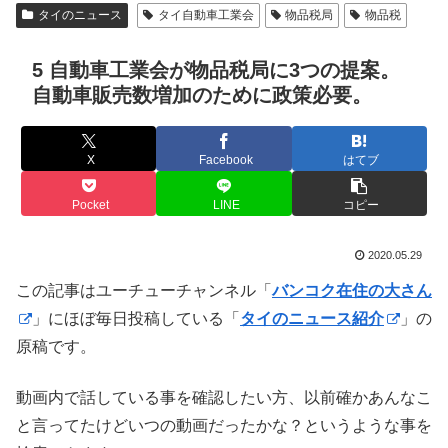
タイのニュース
タイ自動車工業会
物品税局
物品税
5 自動車工業会が物品税局に3つの提案。
自動車販売数増加のために政策必要。
X
Facebook
はてブ
Pocket
LINE
コピー
2020.05.29
この記事はユーチューチャンネル「
バンコク在住の大さん
」にほぼ毎日投稿している「
タイのニュース紹介
」の
原稿です。
動画内で話している事を確認したい方、以前確かあんなこ
と言ってたけどいつの動画だったかな？というような事を