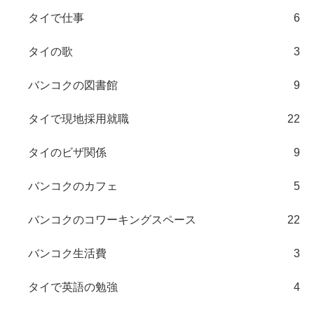
タイで仕事
6
タイの歌
3
バンコクの図書館
9
タイで現地採用就職
22
タイのビザ関係
9
バンコクのカフェ
5
バンコクのコワーキングスペース
22
バンコク生活費
3
タイで英語の勉強
4