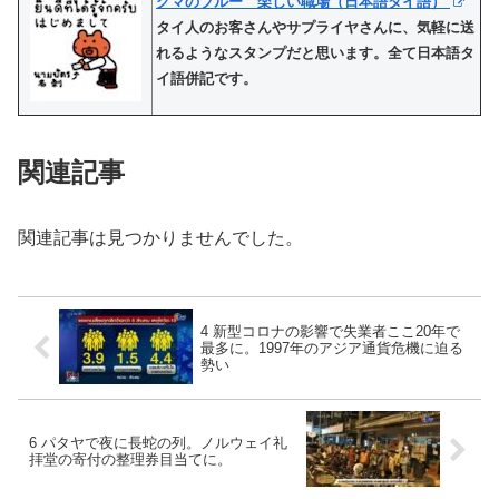
クマのブルー 楽しい職場（日本語タイ語）
タイ人のお客さんやサプライヤさんに、気軽に送
れるようなスタンプだと思います。全て日本語タ
イ語併記です。
関連記事
関連記事は見つかりませんでした。
4 新型コロナの影響で失業者ここ20年で
最多に。1997年のアジア通貨危機に迫る
勢い
6 パタヤで夜に長蛇の列。ノルウェイ礼
拝堂の寄付の整理券目当てに。