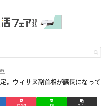
務局
了予定。ウィサヌ副首相が議長になって
Pocket
LINE
コピー