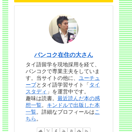
バンコク在住の大さん
タイ語留学を現地採用を経て、
バンコクで専業主夫をしていま
す。当サイトの他に、
ユーチュ
ーブ
とタイ語学習サイト「
タイ
スタディ
」を運営中です。
趣味は読書。
最近読んだ本の感
想一覧
。
キンドルで出版した本
一覧
。詳細なプロフィールは
こ
ちら
。