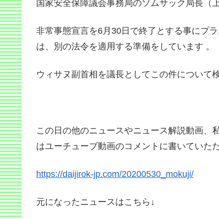
国家安全保障議会事務局のソムサック局長（
非常事態宣言を6月30日で終了とする事にプ
は、別の法令を適用する準備をしています 。
ウィサヌ副首相を議長としてこの件について検
この日の他のニュースやニュース解説動画、
はユーチューブ動画のコメントに書いていただ
https://daijirok-jp.com/20200530_mokuji/
元になったニュースはこちら↓