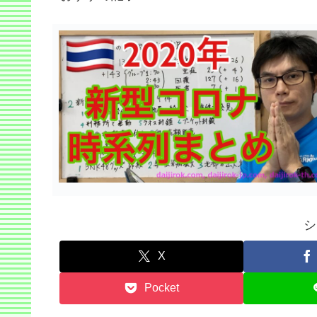
シ
X
Pocket