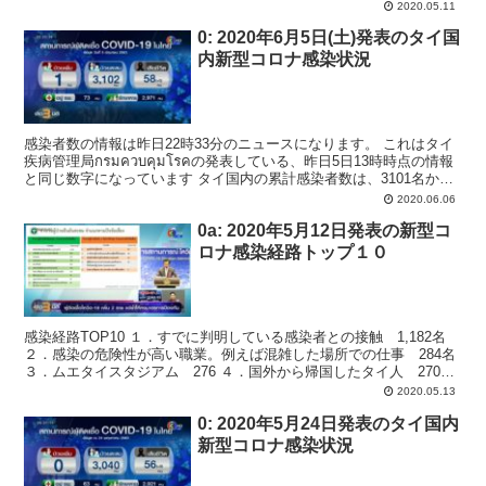
3009名になりました。 新規感...
2020.05.11
0: 2020年6月5日(土)発表のタイ国
内新型コロナ感染状況
感染者数の情報は昨日22時33分のニュースになります。 これはタイ
疾病管理局กรมควบคุมโรคの発表している、昨日5日13時時点の情報
と同じ数字になっています タイ国内の累計感染者数は、3101名から1
名増えて3102名となりました。...
2020.06.06
0a: 2020年5月12日発表の新型コ
ロナ感染経路トップ１０
感染経路TOP10 １．すでに判明している感染者との接触 1,182名
２．感染の危険性が高い職業。例えば混雑した場所での仕事 284名
３．ムエタイスタジアム 276 ４．国外から帰国したタイ人 270名
５．娯楽施設 226名 ６．国外...
2020.05.13
0: 2020年5月24日発表のタイ国内
新型コロナ感染状況