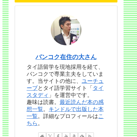
バンコク在住の大さん
タイ語留学を現地採用を経て、
バンコクで専業主夫をしていま
す。当サイトの他に、
ユーチュ
ーブ
とタイ語学習サイト「
タイ
スタディ
」を運営中です。
趣味は読書。
最近読んだ本の感
想一覧
。
キンドルで出版した本
一覧
。詳細なプロフィールは
こ
ちら
。