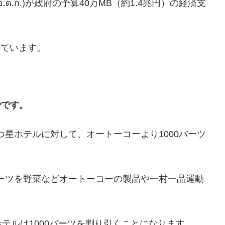
กร (อ.ต.ก.)が政府の予算40万MB（約1.4兆円）の経済支
。
しています。
でです。
3つ星ホテルに対して、オートーコーより1000バーツ
バーツを野菜などオートーコーの製品や一村一品運動
テルは1000バーツを割り引くことになります。