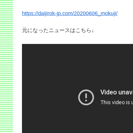
https://daijirok-jp.com/20200606_mokuji/
元になったニュースはこちら↓