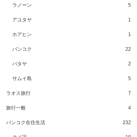
ラノーン
5
アユタヤ
1
ホアヒン
1
バンコク
22
パタヤ
2
サムイ島
5
ラオス旅行
7
旅行一般
4
バンコク在住生活
232