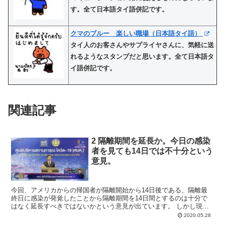
す。全て日本語タイ語併記です。
クマのブルー 楽しい職場（日本語タイ語）
タイ人のお客さんやサプライヤさんに、気軽に送
れるようなスタンプだと思います。全て日本語タ
イ語併記です。
関連記事
2 隔離期間を延長か。今日の感染
者を見ても14日では不十分という
意見。
今回、アメリカからの帰国者が隔離開始から14日後である、隔離最
終日に感染が発覚したことから隔離期間を14日間とするのは十分で
はなく延長すべきではないかという意見が出ています。 しかし現状
は14日間を継続するとしています 。 この日の他のニュ...
2020.05.28