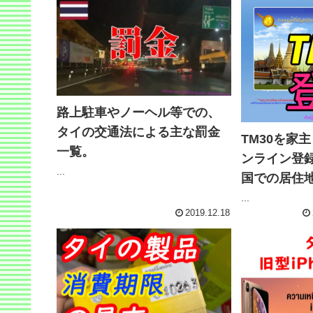
路上駐車やノーヘル等での、
タイの交通法による主な罰金
TM30を家
一覧。
ンライン登
...
国での居住
...
2019.12.18