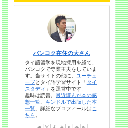
バンコク在住の大さん
タイ語留学を現地採用を経て、
バンコクで専業主夫をしていま
す。当サイトの他に、
ユーチュ
ーブ
とタイ語学習サイト「
タイ
スタディ
」を運営中です。
趣味は読書。
最近読んだ本の感
想一覧
。
キンドルで出版した本
一覧
。詳細なプロフィールは
こ
ちら
。