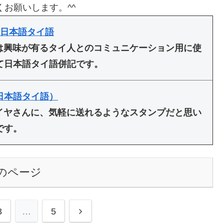
くお願いします。^^
 日本語タイ語
は興味が有るタイ人とのコミュニケーション用に使
て日本語タイ語併記です。
日本語タイ語）
イヤさんに、気軽に送れるようなスタンプだと思い
です。
のページ
次
3
…
5