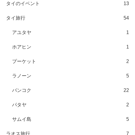
タイのイベント
13
タイ旅行
54
アユタヤ
1
ホアヒン
1
プーケット
2
ラノーン
5
バンコク
22
パタヤ
2
サムイ島
5
ラオス旅行
7