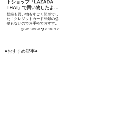
トショップ「LAZADA
THAI」で買い物したよ！
コンビニ払いも選べて安
登録も買い物もすごく簡単でし
心！
た！クレジットカード登録の必
要もないのでお手軽でおすすめ
です。
2016.09.20
2018.09.23
●おすすめ記事●