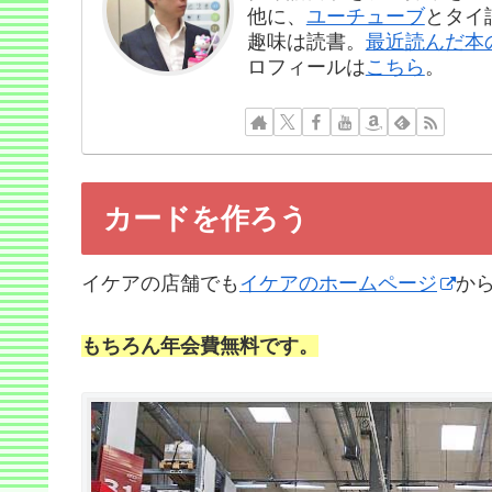
他に、
ユーチューブ
とタイ
趣味は読書。
最近読んだ本
ロフィールは
こちら
。
カードを作ろう
イケアの店舗でも
イケアのホームページ
か
もちろん年会費無料です。