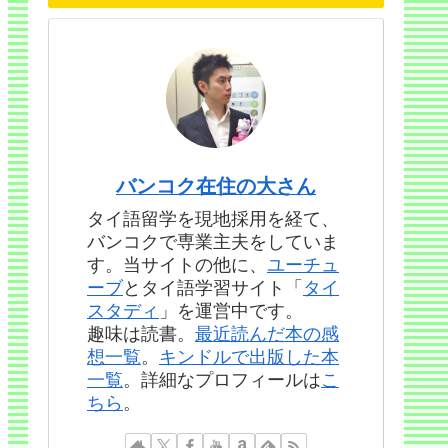
バンコク在住の大さん
タイ語留学を現地採用を経て、
バンコクで専業主夫をしていま
す。当サイトの他に、
ユーチュ
ーブ
とタイ語学習サイト「
タイ
スタディ
」を運営中です。
趣味は読書。
最近読んだ本の感
想一覧
。
キンドルで出版した本
一覧
。詳細なプロフィールは
こ
ちら
。