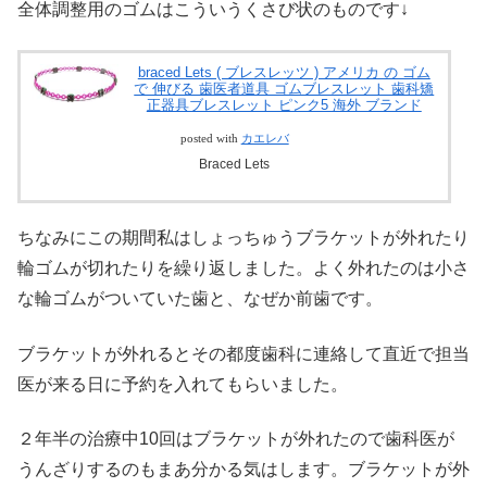
全体調整用のゴムはこういうくさび状のものです↓
braced Lets ( ブレスレッツ ) アメリカ の ゴム
で 伸びる 歯医者道具 ゴムブレスレット 歯科矯
正器具ブレスレット ピンク5 海外 ブランド
posted with
カエレバ
Braced Lets
ちなみにこの期間私はしょっちゅうブラケットが外れたり
輪ゴムが切れたりを繰り返しました。よく外れたのは小さ
な輪ゴムがついていた歯と、なぜか前歯です。
ブラケットが外れるとその都度歯科に連絡して直近で担当
医が来る日に予約を入れてもらいました。
２年半の治療中10回はブラケットが外れたので歯科医が
うんざりするのもまあ分かる気はします。ブラケットが外