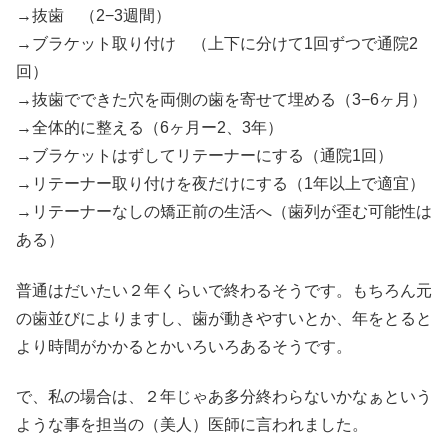
→抜歯 （2−3週間）
→ブラケット取り付け （上下に分けて1回ずつで通院2
回）
→抜歯でできた穴を両側の歯を寄せて埋める（3−6ヶ月）
→全体的に整える（6ヶ月ー2、3年）
→ブラケットはずしてリテーナーにする（通院1回）
→リテーナー取り付けを夜だけにする（1年以上で適宜）
→リテーナーなしの矯正前の生活へ（歯列が歪む可能性は
ある）
普通はだいたい２年くらいで終わるそうです。もちろん元
の歯並びによりますし、歯が動きやすいとか、年をとると
より時間がかかるとかいろいろあるそうです。
で、私の場合は、２年じゃあ多分終わらないかなぁという
ような事を担当の（美人）医師に言われました。