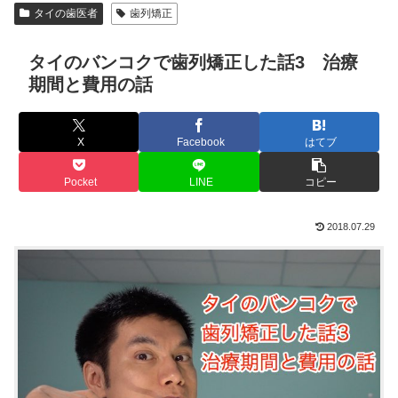
タイの歯医者
歯列矯正
タイのバンコクで歯列矯正した話3 治療
期間と費用の話
X
Facebook
はてブ
Pocket
LINE
コピー
2018.07.29