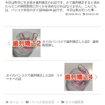
今日は昨日に引き続き歯列矯正のお話です。さて歯列矯正すると決め
たらどこの病院医院に行くかを決めなければなりません。こんにち
は、バンコク在住のダイ(@daijirok-jp)です。 今日は私が行った事の
ある歯科について書いていきます。 歯医者...
2016.06.11
2018.07.29
タイのバンコクで歯列矯正した話2 歯科
医院探し
タイのバンコクで歯列矯正した話4 リテ
ーナーの話
ホーム
バンコク在住生活
タイの歯医者