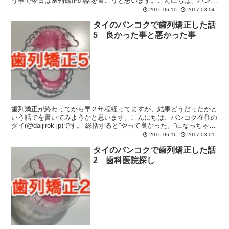
う事で今日は歯列矯正の話を書こうと思います。こんにちは、バンコ
ク在住のダイ(@daijirok-jp)です。 期間に...
2016.06.10
2017.03.04
タイのバンコクで歯列矯正した話
5 良かった事と悪かった事
歯列矯正が終わってから早２年程経ってますが、結果どうだったかと
いう話でを書いてみようかと思います。こんにちは、バンコク在住の
ダイ(@daijirok-jp)です。 総括すると”やって良かった。”になっちゃう
んですが、、とは言っても色々と不便...
2016.06.16
2017.03.01
タイのバンコクで歯列矯正した話
2 歯科医院探し