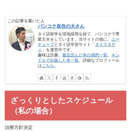
この記事を書いた人
バンコク在住の大さん
タイ語留学を現地採用を経て、バンコクで専
業主夫をしています。当サイトの他に、
ユー
チューブ
とタイ語学習サイト「
タイスタデ
ィ
」を運営中です。
趣味は読書。
最近読んだ本の感想一覧
。
キン
ドルで出版した本一覧
。詳細なプロフィール
は
こちら
。
ざっくりとしたスケジュール
（私の場合）
治療方針決定