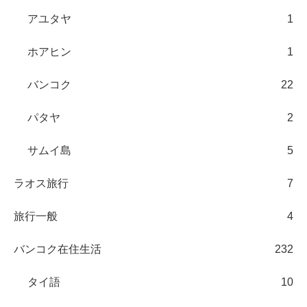
アユタヤ
1
ホアヒン
1
バンコク
22
パタヤ
2
サムイ島
5
ラオス旅行
7
旅行一般
4
バンコク在住生活
232
タイ語
10