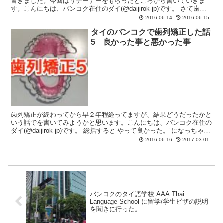
書きました。今回はリテーナーをもらったところから書いていきま
す。こんにちは、バンコク在住のダイ(@daijirok-jp)です。 さて歯列
矯正後に大事なのがリテーナー（歯列矯正後...
2016.06.14
2016.06.15
タイのバンコクで歯列矯正した話
5 良かった事と悪かった事
歯列矯正が終わってから早２年程経ってますが、結果どうだったかと
いう話でを書いてみようかと思います。こんにちは、バンコク在住の
ダイ(@daijirok-jp)です。 総括すると”やって良かった。”になっちゃう
んですが、、とは言っても色々と不便...
2016.06.16
2017.03.01
バンコクのタイ語学校 AAA Thai
Language School に留学/学生ビザの説明
を聞きに行った。