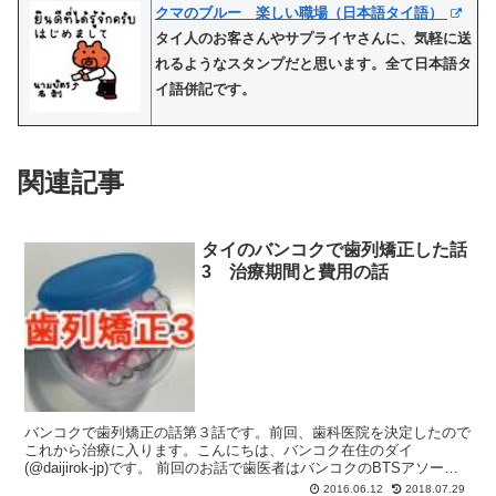
クマのブルー 楽しい職場（日本語タイ語）
タイ人のお客さんやサプライヤさんに、気軽に送
れるようなスタンプだと思います。全て日本語タ
イ語併記です。
関連記事
タイのバンコクで歯列矯正した話
3 治療期間と費用の話
バンコクで歯列矯正の話第３話です。前回、歯科医院を決定したので
これから治療に入ります。こんにちは、バンコク在住のダイ
(@daijirok-jp)です。 前回のお話で歯医者はバンコクのBTSアソーク
駅直結エクスチェンジタワー地下1階にあるMO...
2016.06.12
2018.07.29