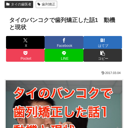
タイの歯医者
歯列矯正
タイのバンコクで歯列矯正した話1 動機
と現状
X
Facebook
はてブ
Pocket
LINE
コピー
2017.03.04