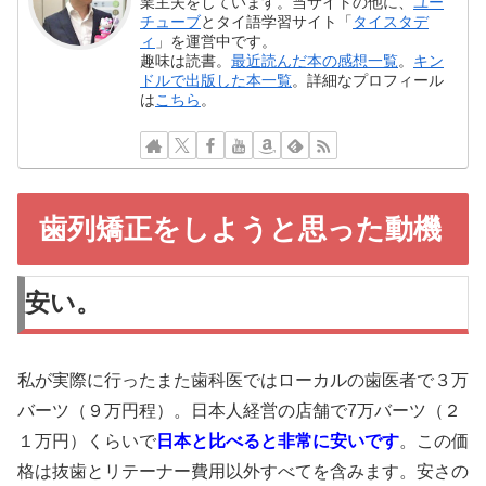
業主夫をしています。当サイトの他に、
ユー
チューブ
とタイ語学習サイト「
タイスタデ
ィ
」を運営中です。
趣味は読書。
最近読んだ本の感想一覧
。
キン
ドルで出版した本一覧
。詳細なプロフィール
は
こちら
。
歯列矯正をしようと思った動機
安い。
私が実際に行ったまた歯科医ではローカルの歯医者で３万
バーツ（９万円程）。日本人経営の店舗で7万バーツ（２
１万円）くらいで
日本と比べると非常に安いです
。この価
格は抜歯とリテーナー費用以外すべてを含みます。安さの