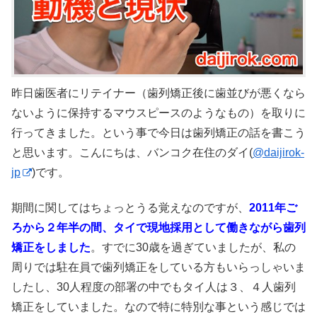
昨日歯医者にリテイナー（歯列矯正後に歯並びが悪くなら
ないように保持するマウスピースのようなもの）を取りに
行ってきました。という事で今日は歯列矯正の話を書こう
と思います。こんにちは、バンコク在住のダイ(
@daijirok-
jp
)です。
期間に関してはちょっとうる覚えなのですが、
2011年ご
ろから２年半の間、タイで現地採用として働きながら歯列
矯正をしました
。すでに30歳を過ぎていましたが、私の
周りでは駐在員で歯列矯正をしている方もいらっしゃいま
したし、30人程度の部署の中でもタイ人は３、４人歯列
矯正をしていました。なので特に特別な事という感じでは