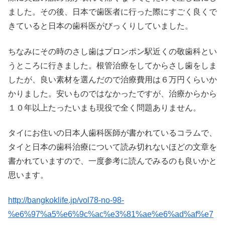
ました。その後、日本で歯医者に行った際にすごく良くで
きていると日本の歯科医がびっくりしていました。
ちなみにその時のさし歯はプロンポン駅近くの敬歯科とい
うところに行きました。根管治療をしてからさし歯をしま
したが、良い素材を選んだので治療費用は６万円くらいか
かりました。安いものではなかったですが、治療からから
１０年以上たったいまも現役で全く問題ありません。
タイにお住いの日本人歯科医師が書かれているコラムで、
タイと日本の歯科治療について読み切れないほどの文章を
書かれていますので、一度参考に読んでみるのも良いかと
思います。
http://bangkoklife.jp/vol78-no-98-
%e6%97%a5%e6%9c%ac%e3%81%ae%e6%ad%af%e7