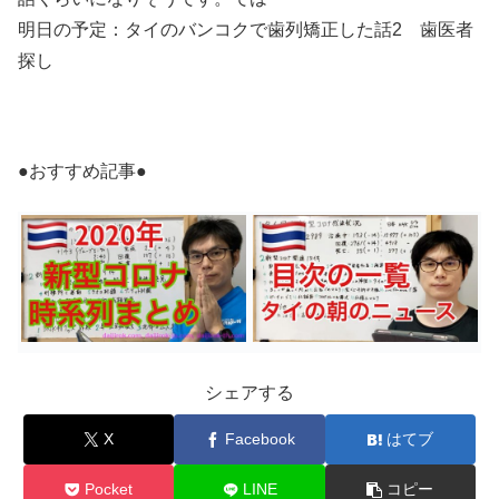
明日の予定：タイのバンコクで歯列矯正した話2 歯医者
探し
●おすすめ記事●
シェアする
X
Facebook
はてブ
Pocket
LINE
コピー