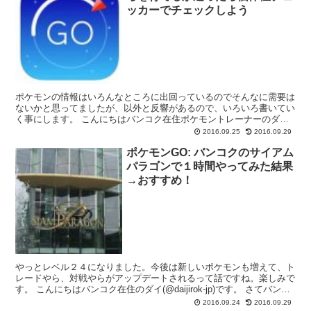
ッカーでチェックしよう
ポケモンの情報はいろんなところに出回っているのでそんなに需要は
ないかと思ってましたが、以外と反響があるので、いろいろ書いてい
く事にします。 こんにちはバンコク在住ポケモントレーナーのダイ
(@daijirok-jp)です。 さて今回は個体値の...
2016.09.25
2016.09.29
ポケモンGO: バンコクのサイアム
パラゴンで１時間やってみた結果
→おすすめ！
やっとレベル２４になりました。今後は新しいポケモンも増えて、ト
レードやら、対戦やらがアップデートされるって話ですね。楽しみで
す。 こんにちはバンコク在住のダイ(@daijirok-jp)です。 さてバンコ
クで最も有名なポケモンGOスポットを...
2016.09.24
2016.09.29