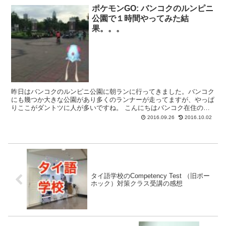
ポケモンGO: バンコクのルンピニ
公園で１時間やってみた結
果。。。
昨日はバンコクのルンピニ公園に朝ランに行ってきました。バンコク
にも幾つか大きな公園があり多くのランナーが走ってますが、やっぱ
りここがダントツに人が多いですね。 こんにちはバンコク在住のダ
イ(@daijirok-jp)です。 さて先日はサイア...
2016.09.26
2016.10.02
タイ語学校のCompetency Test （旧ポー
ホック）対策クラス受講の感想