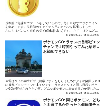
基本的に無課金でゲームをしているので、毎日10枚ずつポケコイン
を集めてます。先日初めてアイテム用のカバンを拡張しました。 こ
んにちはバンコク在住のダイ(@daijirok-jp)です。 さて、ほとんどの
ポケモンGOをプレイしている人（トレー...
2016.09.21
2016.09.29
ポケモンGO: ラオスの首都ビエン
チャンで１時間やってみた結果→
お勧めできない
今週はタイの学生ビザ（就学ビザ）をもらうためにタイの隣国ラオス
の首都ビエンチャンに来ています。ラオスもタイと同じ日程でポケモ
ンGOが開始されたとの事。どんなポケモンに出会えるのか楽しみで
す。 こんにちはバンコク在住のダイ(@daijirok...
2016.09.28
2018.08.23
ポケモンGO: 同じポケモン、どち
らを育てるか迷ったら個体値チェ