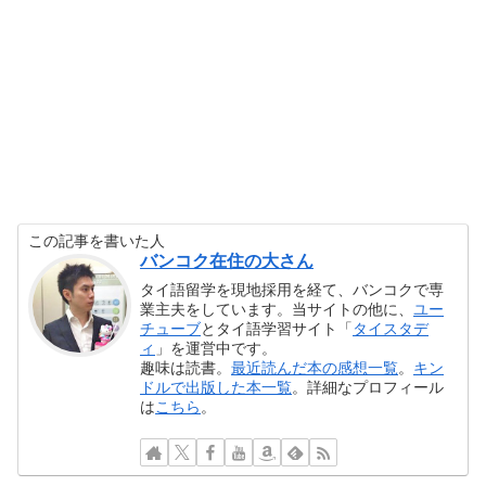
この記事を書いた人
バンコク在住の大さん
タイ語留学を現地採用を経て、バンコクで専
業主夫をしています。当サイトの他に、
ユー
チューブ
とタイ語学習サイト「
タイスタデ
ィ
」を運営中です。
趣味は読書。
最近読んだ本の感想一覧
。
キン
ドルで出版した本一覧
。詳細なプロフィール
は
こちら
。