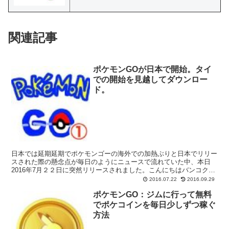
関連記事
ポケモンGOが日本で開始。タイ
での開始を見越してダウンロー
ド。
日本では延期延期でポケモンゴーの海外での加熱ぶりと日本でリリー
スされた際の懸念点が毎日のようにニュースで流れていた中、本日
2016年7月２２日に突然リリースされました。こんにちはバンコク在
住のダイ(@daijirok-jp)です。 という事...
2016.07.22
2016.09.29
ポケモンGO：ジムに行って無料
でポケコインを毎日少しずつ稼ぐ
方法