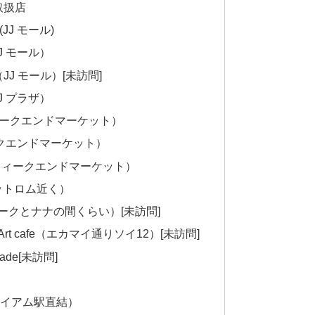
取扱店
g (JJ モール)
（JJ モール）
ng （JJ モール）[未訪問]
（JJ プラザ）
cs（ウィークエンドマーケット）
（ウィークエンドマーケット）
raft（ウィークエンドマーケット）
TSチットロム近く）
TSアソークとナナの間くらい）[未訪問]
unge Art cafe（エカマイ通りソイ12）[未訪問]
dmade[未訪問]
BTSサイアム駅直結）