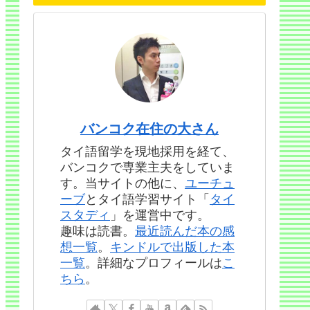
バンコク在住の大さん
タイ語留学を現地採用を経て、
バンコクで専業主夫をしていま
す。当サイトの他に、
ユーチュ
ーブ
とタイ語学習サイト「
タイ
スタディ
」を運営中です。
趣味は読書。
最近読んだ本の感
想一覧
。
キンドルで出版した本
一覧
。詳細なプロフィールは
こ
ちら
。