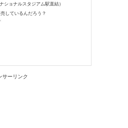
階（BTSナショナルスタジアム駅直結）
販売しているんだろう？
プ
ンサーリンク