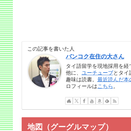
この記事を書いた人
バンコク在住の大さん
タイ語留学を現地採用を経
他に、
ユーチューブ
とタイ
趣味は読書。
最近読んだ本
ロフィールは
こちら
。
地図（グーグルマップ）