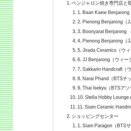
ベンジャロン焼き専門店と
1. Baan Kaew Benjaron
2. Pienong Benjarong
3. Boonyarat Benjaro
4. Pienong Benjarong
5. Jirada Cerami
6. JJ Benjarong
7. Sakkarin Handc
8. Narai Phand（B
9. Thai Isekyu（B
10. Stella Hobby Lo
11. Siam Ceramic Han
ショッピングセンター
1. Siam Paragon（