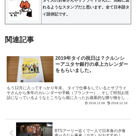
タイ人のお客さんやサプライヤさんに、気軽に送
れるようなスタンプだと思います。全て日本語タ
イ語併記です。
関連記事
2019年タイの祝日は？クルンシ
ーアユタヤ銀行の卓上カレンダー
をもらいました。
もう12月に入ってすっかり年末。 タイで仕事をしているとサプライ
ヤさんから来年のカレンダーや手帳（プランナー）、そして特別お世
話になっているようなところなら籠に入ったお歳暮的な贈り物をしま
す。 今年はクルンシーアユタヤ銀行の卓上カレンダーを...
2018.12.08
2018.12.16
BTSアーリー近くで一人で日本食の夕食
食べるなら薫傘（カサ）がおすすめ！