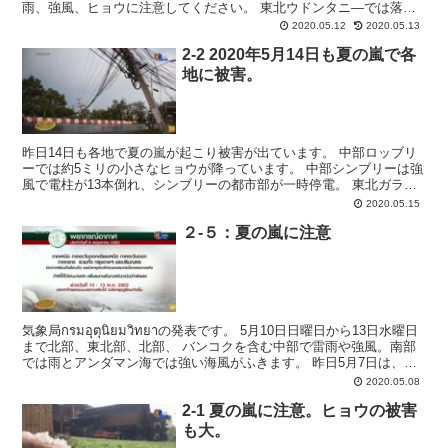
雨、強風、ヒョウに注意してください。 東北ウドンタニ―では落雷
で外に居た牛６頭が死亡しました。 ...
2020.05.12
2020.05.13
2-2 2020年5月14日も夏の嵐で各
地に被害。
昨日14日も各地で夏の嵐が起こり被害が出ています。 中部ロッブリ
ーでは約5ミリの小さなヒョウが降っています。 中部シンブリーは強
風で電柱が13本倒れ、シンブリーの都市部が一時停電。 東北ガラシ
ン電柱が５つ倒れました。 北部ランパーンで濁流の...
2020.05.15
２-５：夏の嵐に注意
気象局กรมอุตุนิยมวิทยาの発表です。 5月10日日曜日から13日水曜日
まで北部、東北部、北部、 バンコクを含む中部で雷雨や強風。南部
では雨とアンダマン海では強い海風がふきます。 昨日5月7日は、東
北コンケンのポン郡では強風によ...
2020.05.08
2-1 夏の嵐に注意。ヒョウの被害
も大。