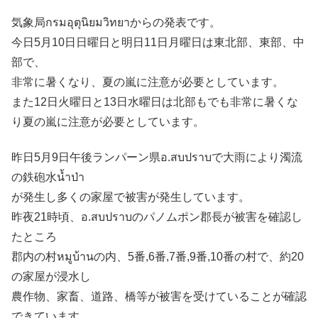
気象局กรมอุตุนิยมวิทยาからの発表です。
今日5月10日日曜日と明日11日月曜日は東北部、東部、中
部で、
非常に暑くなり、夏の嵐に注意が必要としています。
また12日火曜日と13日水曜日は北部もでも非常に暑くな
り夏の嵐に注意が必要としています。
昨日5月9日午後ランパーン県อ.สบปราบで大雨により濁流
の鉄砲水น้ำป่า
が発生し多くの家屋で被害が発生しています。
昨夜21時頃、อ.สบปราบのパノムポン郡長が被害を確認し
たところ
郡内の村หมูบ้านの内、5番,6番,7番,9番,10番の村で、約20
の家屋が浸水し
農作物、家畜、道路、橋等が被害を受けていることが確認
できています。