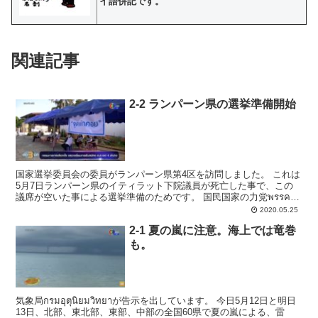
イ語併記です。
関連記事
2-2 ランパーン県の選挙準備開始
国家選挙委員会の委員がランパーン県第4区を訪問しました。 これは
5月7日ランパーン県のイティラット下院議員が死亡した事で、この
議席が空いた事による選挙準備のためです。 国民国家の力党พรรค
พลังประชารัฐのワッタナー氏は候補者番号...
2020.05.25
2-1 夏の嵐に注意。海上では竜巻
も。
気象局กรมอุตุนิยมวิทยาが告示を出しています。 今日5月12日と明日
13日、北部、東北部、東部、中部の全国60県で夏の嵐による、雷