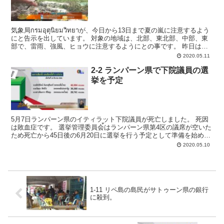
気象局กรมอุตุนิยมวิทยาが、今日から13日まで夏の嵐に注意するよう
にと告示を出しています。 対象の地域は、北部、東北部、中部、東
部で、雷雨、強風、ヒョウに注意するようにとの事です。 昨日はチ
ェンマイの多くの地域でヒョウが降って...
2020.05.11
2-2 ランパーン県で下院議員の選
挙を予定
5月7日ランパーン県のイティラット下院議員が死亡しました。 死因
は敗血症です。 選挙管理委員会้はランパーン県第4区の議席が空いた
ため死亡から45日後の6月20日に選挙を行う予定として準備を始めま
す。 ただし、日程は後日調整の上、決定すると...
2020.05.10
1-11 リペ島の島民がサトゥーン県の銀行
に殺到。