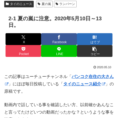
タイのニュース
夏の嵐
ランパーン
2-1 夏の嵐に注意。2020年5月10日～13
日。
X
Facebook
はてブ
Pocket
LINE
コピー
2020.05.10
この記事はユーチューチャンネル「
バンコク在住の大さん
」にほぼ毎日投稿している「
タイのニュース紹介
」の
原稿です。
動画内で話している事を確認したい方、以前確かあんなこ
と言ってたけどいつの動画だったかな？というような事を