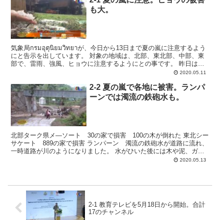
も大。
気象局กรมอุตุนิยมวิทยาが、今日から13日まで夏の嵐に注意するよう
にと告示を出しています。 対象の地域は、北部、東北部、中部、東
部で、雷雨、強風、ヒョウに注意するようにとの事です。 昨日はチ
ェンマイの多くの地域でヒョウが降って...
2020.05.11
2-2 夏の嵐で各地に被害。ランパ
ーンでは濁流の鉄砲水も。
北部ターク県メ―ソート 30の家で損害 100の木が倒れた 東北シー
サケート 889の家で損害 ランパーン 濁流の鉄砲水が道路に流れ、
一時道路が川のようになりました。 水がひいた後には木や泥、ガー
ドレールがはがれたものが 道路に残り通行が...
2020.05.13
2-1 教育テレビを5月18日から開始。合計
17のチャンネル