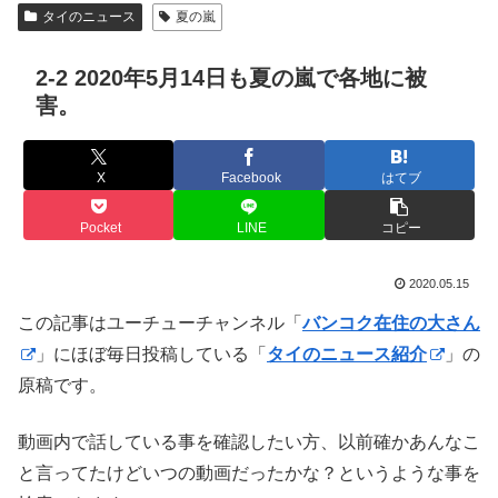
タイのニュース
夏の嵐
2-2 2020年5月14日も夏の嵐で各地に被
害。
X
Facebook
はてブ
Pocket
LINE
コピー
2020.05.15
この記事はユーチューチャンネル「
バンコク在住の大さん
」にほぼ毎日投稿している「
タイのニュース紹介
」の
原稿です。
動画内で話している事を確認したい方、以前確かあんなこ
と言ってたけどいつの動画だったかな？というような事を