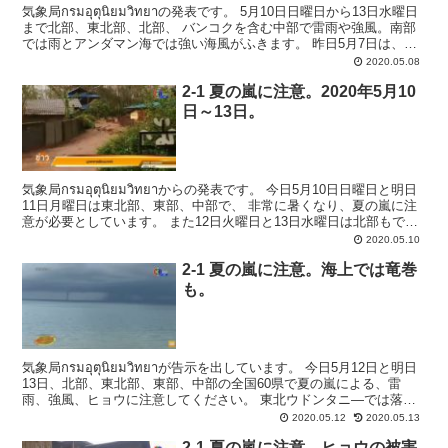
気象局กรมอุตุนิยมวิทยาの発表です。 5月10日日曜日から13日水曜日
まで北部、東北部、北部、 バンコクを含む中部で雷雨や強風。南部
では雨とアンダマン海では強い海風がふきます。 昨日5月7日は、東
北コンケンのポン郡では強風によ...
2020.05.08
2-1 夏の嵐に注意。2020年5月10
日～13日。
気象局กรมอุตุนิยมวิทยาからの発表です。 今日5月10日日曜日と明日
11日月曜日は東北部、東部、中部で、 非常に暑くなり、夏の嵐に注
意が必要としています。 また12日火曜日と13日水曜日は北部もでも
非常に暑くなり夏の嵐に注意が...
2020.05.10
2-1 夏の嵐に注意。海上では竜巻
も。
気象局กรมอุตุนิยมวิทยาが告示を出しています。 今日5月12日と明日
13日、北部、東北部、東部、中部の全国60県で夏の嵐による、雷
雨、強風、ヒョウに注意してください。 東北ウドンタニ―では落雷
で外に居た牛６頭が死亡しました。 ...
2020.05.12
2020.05.13
2-1 夏の嵐に注意。ヒョウの被害