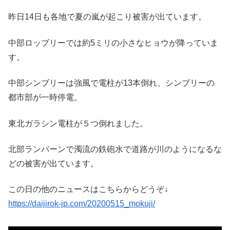
昨日14日も各地で夏の嵐が起こり被害が出ています。
中部ロッブリーでは約5ミリの小さなヒョウが降っていま
す。
中部シンブリーは強風で電柱が13本倒れ、シンブリーの
都市部が一時停電。
東北ガラシン電柱が５つ倒れました。
北部ランパーンで濁流の鉄砲水で道路が川のようになるな
どの被害が出ています。
この日の他のニュースはこちらからどうぞ↓
https://daijirok-jp.com/20200515_mokuji/