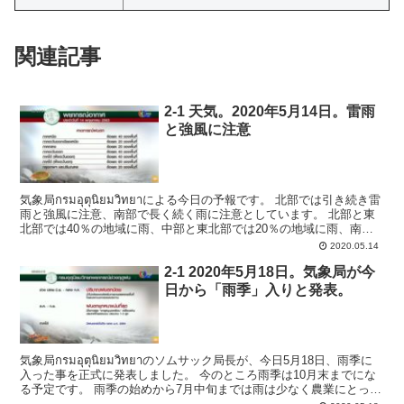
関連記事
2-1 天気。2020年5月14日。雷雨
と強風に注意
気象局กรมอุตุนิยมวิทยาによる今日の予報です。 北部では引き続き雷
雨と強風に注意、南部で長く続く雨に注意としています。 北部と東
北部では40％の地域に雨、中部と東北部では20％の地域に雨、南部
西側は60％、南部東側は40％の地...
2020.05.14
2-1 2020年5月18日。気象局が今
日から「雨季」入りと発表。
気象局กรมอุตุนิยมวิทยาのソムサック局長が、今日5月18日、雨季に
入った事を正式に発表しました。 今のところ雨季は10月末までにな
る予定です。 雨季の始めから7月中旬までは雨は少なく農業にとって
十分な水が確保できず、8月9月は...