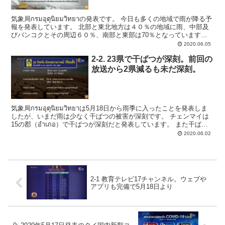
気象局กรมอุตุนิยมวิทยาの発表です。 今日も多くの地域で雨が降る予
報を発表しています。 北部と東北地方は４０％の地域に雨、中部及
びバンコクとその周辺６０％、南部と東部は70％となっています。
また6月10日までベンガル湾中央の...
2020.06.05
2-2. 23県で干ばつが深刻。前回の
放送から2県減るも未だ深刻。
気象局กรมอุตุนิยมวิทยาは5月18日から雨季に入ったことを発表しま
したが、いまだ雨は少なく干ばつの被害が深刻です。 チェンマイは
15の郡（อำเภอ）で干ばつが深刻だと発表しています。 また干ばつ
が深刻な23の県を発表します。...
2020.06.02
2-1 教育テレビ17チャンネル。ウェブや
アプリも完備で5月18日より