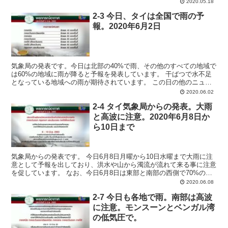
2020.05.18
2-3 今日、タイは全国で雨の予
報。2020年6月2日
気象局の発表です。今日は北部の40%で雨、その他のすべての地域で
は60%の地域に雨が降ると予報を発表しています。 干ばつで水不足
となっている地域への雨が期待されています。 この日の他のニュー
スやニュース解説動画、私の感想はこちらにあります。...
2020.06.02
2-4 タイ気象局からの発表。大雨
と高波に注意。2020年6月8日か
ら10日まで
気象局からの発表です。 今日6月8日月曜から10日水曜まで大雨に注
意として予報を出しており、洪水や山から濁流が流れて来る事に注意
を促しています。 なお、今日6月8日は東部と南部の西側で70%の地
域に雨、それ以外はタイ全土のそれぞれの地域で6...
2020.06.08
2-7 今日も各地で雨。南部は高波
に注意。モンスーンとベンガル湾
の低気圧で。