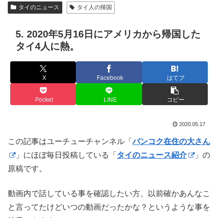
タイのニュース
タイ人の帰国
5. 2020年5月16日にアメリカから帰国した
タイ4人に熱。
X
Facebook
はてブ
Pocket
LINE
コピー
2020.05.17
この記事はユーチューチャンネル「
バンコク在住の大さん
」にほぼ毎日投稿している「
タイのニュース紹介
」の
原稿です。
動画内で話している事を確認したい方、以前確かあんなこ
と言ってたけどいつの動画だったかな？というような事を