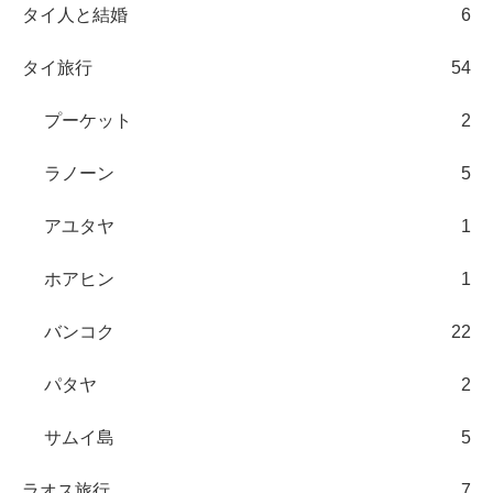
タイ人と結婚
6
タイ旅行
54
プーケット
2
ラノーン
5
アユタヤ
1
ホアヒン
1
バンコク
22
パタヤ
2
サムイ島
5
ラオス旅行
7