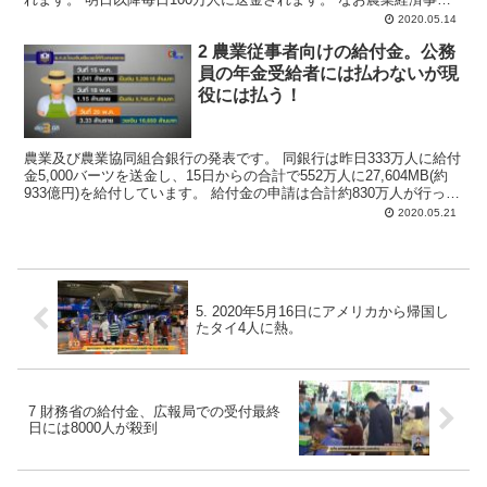
局のラピパット事務局長は公務員をしていながら...
2020.05.14
2 農業従事者向けの給付金。公務
員の年金受給者には払わないが現
役には払う！
農業及び農業協同組合銀行の発表です。 同銀行は昨日333万人に給付
金5,000バーツを送金し、15日からの合計で552万人に27,604MB(約
933億円)を給付しています。 給付金の申請は合計約830万人が行って
おり、5月25日までに全員...
2020.05.21
5. 2020年5月16日にアメリカから帰国し
たタイ4人に熱。
7 財務省の給付金、広報局での受付最終
日には8000人が殺到