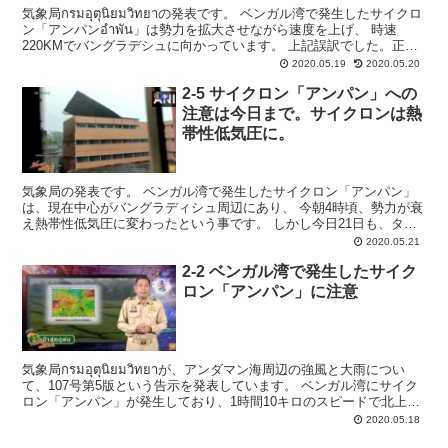
気象局กรมอุตุนิยมวิทยาの発表です。 ベンガル湾で発生したサイクロ
ン「アンパンอำพัน」は勢力を拡大させながら速度を上げ、 時速
220KMでバングラデシュに向かっています。 上記誤訳でした。正し
くは、中心部の最大風速220k...
2020.05.19
2020.05.20
2-5 サイクロン「アンパン」への
注意は今日まで。サイクロンは熱
帯性低気圧に。
気象局の発表です。 ベンガル湾で発生したサイクロン「アンパン」
は、現在中心がバングラディシュ周辺にあり、 今朝4時頃、勢力が衰
え熱帯性低気圧に変わったという事です。 しかし今日21日も、タイ
の東部や北部の10の県では大雨と大雨による鉄砲水に...
2020.05.21
2-2 ベンガル湾で発生したサイク
ロン「アンパン」に注意
気象局กรมอุตุนิยมวิทยาが、アンダマン海周辺の強風と大雨につい
て、107号第5版という告示を発表しています。 ベンガル湾にサイク
ロン「アンパン」が発生しており、1時間10キロのスピードで北上
し、バングラデシュに向かっています。...
2020.05.18