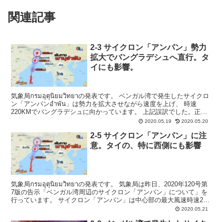
関連記事
2-3 サイクロン「アンパン」勢力
拡大でバングラデシュへ直行。タ
イにも影響。
気象局กรมอุตุนิยมวิทยาの発表です。 ベンガル湾で発生したサイクロ
ン「アンパンอำพัน」は勢力を拡大させながら速度を上げ、 時速
220KMでバングラデシュに向かっています。 上記誤訳でした。正し
くは、中心部の最大風速220k...
2020.05.19
2020.05.20
2-5 サイクロン「アンパン」に注
意。タイの、特に西側にも影響
気象局กรมอุตุนิยมวิทยาの発表です。 気象局は昨日、2020年120号第
7版の告示「ベンガル湾周辺のサイクロン「アンパン」について」を
行っています。 サイクロン「アンパン」は中心部の最大風速時速220
キロで、ベンガル湾西部から...
2020.05.21