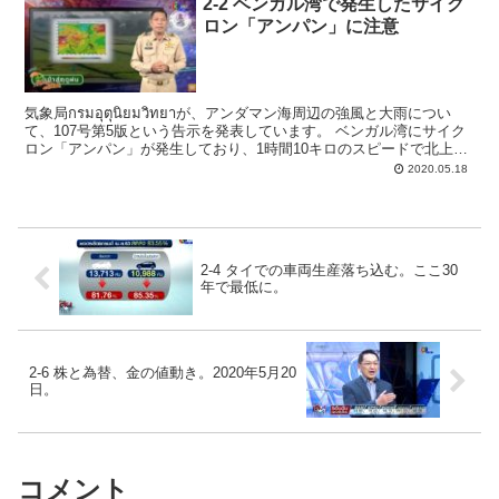
2-2 ベンガル湾で発生したサイク
ロン「アンパン」に注意
気象局กรมอุตุนิยมวิทยาが、アンダマン海周辺の強風と大雨につい
て、107号第5版という告示を発表しています。 ベンガル湾にサイク
ロン「アンパン」が発生しており、1時間10キロのスピードで北上
し、バングラデシュに向かっています。...
2020.05.18
2-4 タイでの車両生産落ち込む。ここ30
年で最低に。
2-6 株と為替、金の値動き。2020年5月20
日。
コメント