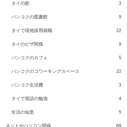
タイの歌
3
バンコクの図書館
9
タイで現地採用就職
22
タイのビザ関係
9
バンコクのカフェ
5
バンコクのコワーキングスペース
22
バンコク生活費
3
タイで英語の勉強
4
生活の知恵
5
ネットやパソコン関係
69