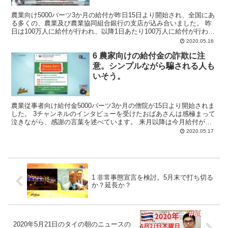
農業向け5000バーツ3か月の給付が昨日15日より開始され、全国にあ
る多くの、農業及び農業協同組合銀行の支店が込み合いました。 昨
日は100万人に給付が行われ、以降1日あたり100万人に給付が行われ
ます。 現在基準に合格し給付対象となってい...
2020.05.16
6 農家向けの給付金の詐欺に注
意。シンプルながら騙される人も
いそう。
農業従事者向け給付金5000バーツ3か月の僧院が15日より開始されま
した。 3チャンネルのインタビューを受けたおばあさんは感極まって
泣きながら、感謝の言葉を述べています。 来月以降は今月給付があ
った日付と同じ日付に送金が行われるとしています...
2020.05.17
1 非常事態宣言を検討。5月末で打ち切る
か？延長か？
2020年5月21日のタイの朝のニュースの