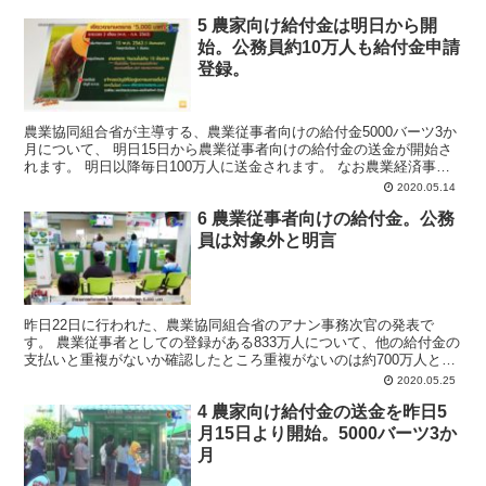
5 農家向け給付金は明日から開
始。公務員約10万人も給付金申請
登録。
農業協同組合省が主導する、農業従事者向けの給付金5000バーツ3か
月について、 明日15日から農業従事者向けの給付金の送金が開始さ
れます。 明日以降毎日100万人に送金されます。 なお農業経済事務
局のラピパット事務局長は公務員をしていながら...
2020.05.14
6 農業従事者向けの給付金。公務
員は対象外と明言
昨日22日に行われた、農業協同組合省のアナン事務次官の発表で
す。 農業従事者としての登録がある833万人について、他の給付金の
支払いと重複がないか確認したところ重複がないのは約700万人と分
かりました。 農業及び農業協同組合銀行ธ.ก.ส....
2020.05.25
4 農家向け給付金の送金を昨日5
月15日より開始。5000バーツ3か
月