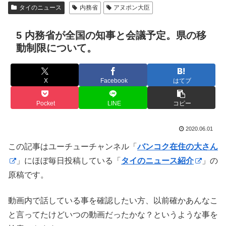
タイのニュース
内務省
アヌポン大臣
5 内務省が全国の知事と会議予定。県の移
動制限について。
X
Facebook
はてブ
Pocket
LINE
コピー
2020.06.01
この記事はユーチューチャンネル「
バンコク在住の大さん
」にほぼ毎日投稿している「
タイのニュース紹介
」の
原稿です。
動画内で話している事を確認したい方、以前確かあんなこ
と言ってたけどいつの動画だったかな？というような事を