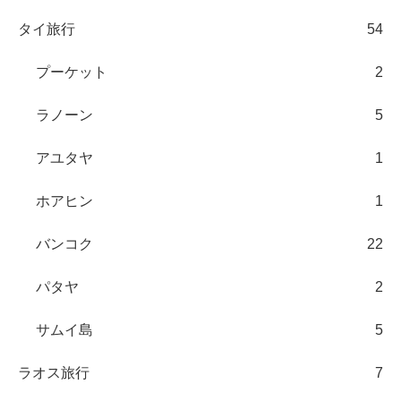
タイ旅行
54
プーケット
2
ラノーン
5
アユタヤ
1
ホアヒン
1
バンコク
22
パタヤ
2
サムイ島
5
ラオス旅行
7