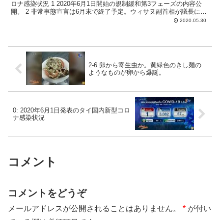
ロナ感染状況 1 2020年6月1日開始の規制緩和第3フェーズの内容公
開。 2 非常事態宣言は6月末で終了予定。ウィサヌ副首相が議長にな
って検討。 3 国会3日目、経...
2020.05.30
2-6 卵から寄生虫か。黄緑色のきし麺の
ようなものが卵から爆誕。
0: 2020年6月1日発表のタイ国内新型コロ
ナ感染状況
コメント
コメントをどうぞ
メールアドレスが公開されることはありません。
*
が付い