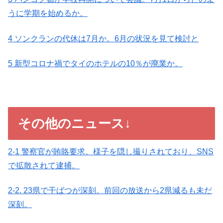
うに学期を始めるか。
4 ソンクランの代休は7月か。6月の状況を見て検討と
5 新型コロナ禍でタイのホテルの10％が廃業か。
その他のニュース↓
2-1 警察官が賄賂要求。様子を隠し撮りされており、SNS
で拡散されて逮捕。
2-2. 23県で干ばつが深刻。前回の放送から2県減るも未だ
深刻。