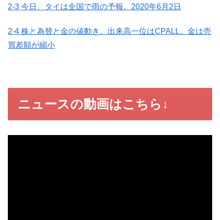
2-3 今日、タイは全国で雨の予報。2020年6月2日
2-4 株と為替と金の値動き。出来高一位はCPALL。金は売
買差額が縮小
ニュースの動画はこちら↓