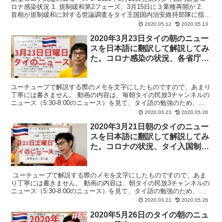
ロナ感染状況 1. 規制緩和第2フェーズ、3月15日に３業種再開か 2.
首相が規制緩和に対する世論調査をタイ王国国内治安維持部隊に指示
3. 国家安全保障会議事務局の...
2020.05.12
2020.05.13
2020年3月23日タイの朝のニュー
スを日本語に翻訳して解説してみ
た。コロナ感染の状況、各省庁か
らのお知らせ、タイの出来事、ネ
ットで拡散された情報、等「メモ
ユーチューブで解説する際のメモを文字にしたものですので、あまり
書き」
丁寧には書きません。 動画の内容は、毎朝タイの民放3チャンネルの
ニュース（5:30-8:00のニュース）を見て、タイ語の勉強のため、且
つ情報共有のため公開しています。 動画ですが...
2020.03.23
2020.05.26
2020年3月21日朝のタイのニュー
スを日本語に翻訳して解説してみ
た。コロナの状況、タイ入国制
限、コロナ検査、政策金利など。
「メモ書き」
ユーチューブで解説する際のメモを文字にしたものですので、あま
り丁寧には書きません。 動画の内容は、朝タイの民放3チャンネルの
ニュース（5:30-8:00のニュース）を見て、タイ語の勉強のため、且
つ情報共有のため公開しています。 動画です...
2020.03.21
2020.05.26
2020年5月26日のタイの朝のニュ