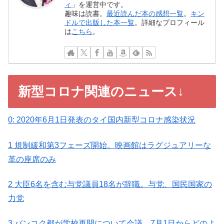
ィ
」を運営中です。
趣味は読書。
最近読んだ本の感想一覧
。
キン
ドルで出版した本一覧
。詳細なプロフィール
は
こちら
。
新型コロナ関連のニュース↓
0: 2020年6月1日発表のタイ国内新型コロナ感染状況
1 規制緩和第3フェーズ開始。映画館はラグジュアリーな
革の座席のみ
2 大臣6名を含む与党議員18名が辞職。与党、国民国家の
力党
3 バンコク都が学校再開について会議。7月1日からどのよ