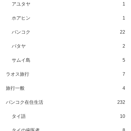
アユタヤ
1
ホアヒン
1
バンコク
22
パタヤ
2
サムイ島
5
ラオス旅行
7
旅行一般
4
バンコク在住生活
232
タイ語
10
タイの歯医者
8