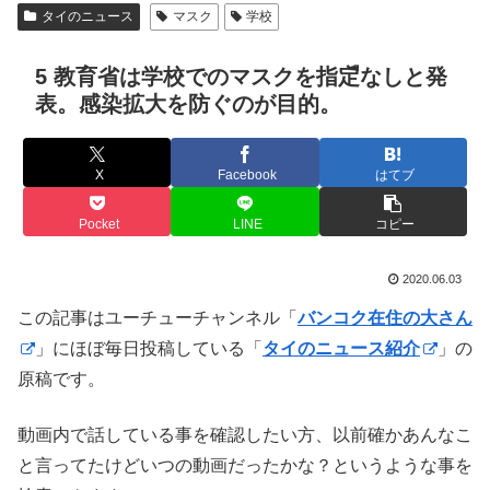
タイのニュース
マスク
学校
5 教育省は学校でのマスクを指定ืなしと発
表。感染拡大を防ぐのが目的。
X
Facebook
はてブ
Pocket
LINE
コピー
2020.06.03
この記事はユーチューチャンネル「
バンコク在住の大さん
」にほぼ毎日投稿している「
タイのニュース紹介
」の
原稿です。
動画内で話している事を確認したい方、以前確かあんなこ
と言ってたけどいつの動画だったかな？というような事を