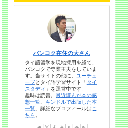
バンコク在住の大さん
タイ語留学を現地採用を経て、
バンコクで専業主夫をしていま
す。当サイトの他に、
ユーチュ
ーブ
とタイ語学習サイト「
タイ
スタディ
」を運営中です。
趣味は読書。
最近読んだ本の感
想一覧
。
キンドルで出版した本
一覧
。詳細なプロフィールは
こ
ちら
。