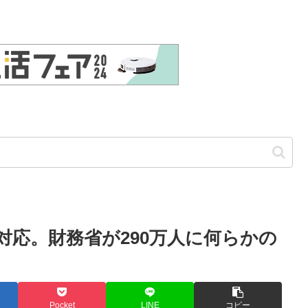
対応。財務省が290万人に何らかの
Pocket
LINE
コピー