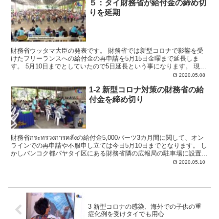
５：タイ財務省が給付金の締め切
りを延期
財務省ウッタマ大臣の発表です。 財務省では新型コロナで影響を受
けたフリーランスへの給付金の再申請を5月15日金曜まで延長しま
す。 5月10日までとしていたので5日延長という事になります。 現
在、財務省横の広報局での受付も15日までとなります...
2020.05.08
1-2 新型コロナ対策の財務省の給
付金を締め切り
財務省กระทรวงการคลังの給付金5,000バーツ3カ月間に関して、オン
ラインでの再申請や不服申し立ては今日5月10日までとなります。 し
かしバンコク都パヤタイ区にある財務省隣の広報局の駐車場に設置さ
れている臨時窓口での受付は5月1...
2020.05.10
3 新型コロナの感染、海外での子供の重
症化例を受けタイでも用心