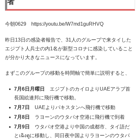
者
今朝0629 https://youtu.be/W7md1guRHVQ
昨日13日の感染者報告で、31人のグループで来タイした
エジプト人兵士の内1名が新型コロナに感染していること
が分かり大きなニュースになっています。
まずこのグループの移動を時間軸で簡単に説明すると、
7月6日月曜日
エジプトのカイロよりUAEアラブ首
長国絵連邦に飛行機で移動。
7月7日
UAEよりパキスタンへ飛行機で移動
7月8日
ラヨーンのウタパオ空港に飛行機で到着
7月9日
ウタパオ空港より中国の成都市、タイ語だ
とเฉิงตูに移動し、同日夜中国よりラヨーンのウタパ