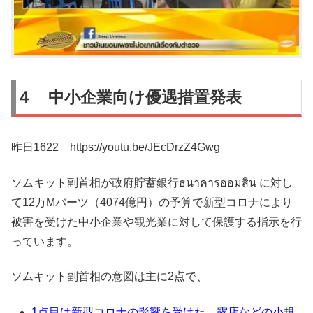
４ 中小企業向け優遇措置発表
昨日1622 https://youtu.be/JEcDrzZ4Gwg
ソムキット副首相が政府貯蓄銀行ธนาคารออมสิน に対し
て12万Mバーツ（4074億円）の予算で新型コロナにより
被害を受けた中小企業や観光業に対して保護する指示を行
っています。
ソムキット副首相の意図は主に2点で、
1点目は新型コロナの影響を受けた、露店などの小規