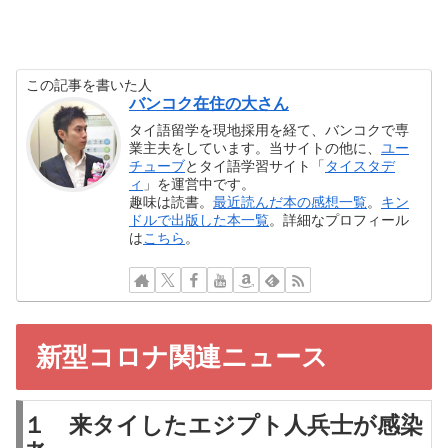
この記事を書いた人
バンコク在住の大さん
タイ語留学を現地採用を経て、バンコクで専
業主夫をしています。当サイトの他に、
ユー
チューブ
とタイ語学習サイト「
タイスタデ
ィ
」を運営中です。
趣味は読書。
最近読んだ本の感想一覧
。
キン
ドルで出版した本一覧
。詳細なプロフィール
は
こちら
。
新型コロナ関連ニュース
１ 来タイしたエジプト人兵士が感染