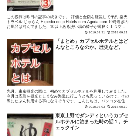
この投稿は昨日の記事の続きです。 評価と金額を確認して予約 楽天
トラベル じゃらん Expedia.co.jp Hotels.com Agoda.com 19時過ぎの
お風呂は混んでました。10以上ある洗い場の椅子が運良く１つ空い
ている程度で...
2016.07.31
2018.06.21
「まとめ」カプセルホテルとはど
んなところなのか。歴史など。
先月、東京観光の際に、初めてカプセルホテルを利用してみました。
今月は広島を観光としまなみ海道に行こうとも思っているので、その
際にたぶん利用する事になりそうです。こんにちは、バンコク在住で
すが、一時帰国中のダイ(@daijirok-jp)です...
2016.08.03
2018.06.19
東京上野でダンディというカプセ
ルホテルに泊まった時の話１。チ
ェックイン