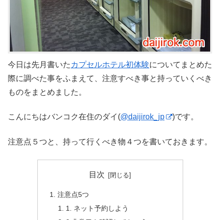
今日は先月書いた
カプセルホテル初体験
についてまとめた
際に調べた事をふまえて、注意すべき事と持っていくべき
ものをまとめました。
こんにちはバンコク在住のダイ(
@daijirok_jp
)です。
注意点５つと、持って行くべき物４つを書いておきます。
目次
注意点5つ
1. ネット予約しよう