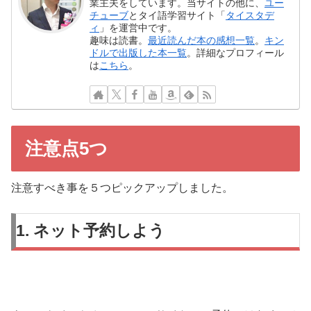
業主夫をしています。当サイトの他に、
ユー
チューブ
とタイ語学習サイト「
タイスタデ
ィ
」を運営中です。
趣味は読書。
最近読んだ本の感想一覧
。
キン
ドルで出版した本一覧
。詳細なプロフィール
は
こちら
。
注意点5つ
注意すべき事を５つピックアップしました。
1. ネット予約しよう