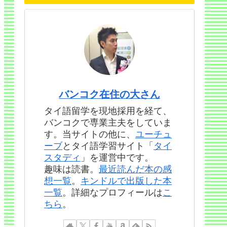
バンコク在住の大さん
タイ語留学を現地採用を経て、
バンコクで専業主夫をしていま
す。当サイトの他に、
ユーチュ
ーブ
とタイ語学習サイト「
タイ
スタディ
」を運営中です。
趣味は読書。
最近読んだ本の感
想一覧
。
キンドルで出版した本
一覧
。詳細なプロフィールは
こ
ちら
。