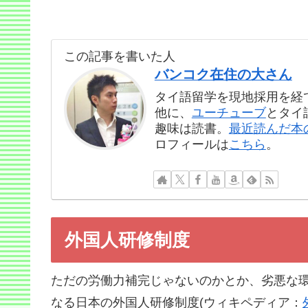
この記事を書いた人
バンコク在住の大さん
タイ語留学を現地採用を経
他に、
ユーチューブ
とタイ
趣味は読書。
最近読んだ本
ロフィールは
こちら
。
外国人研修制度
ただの労働力補完じゃないのかとか、劣悪な
なる日本の外国人研修制度(ウィキペディア：