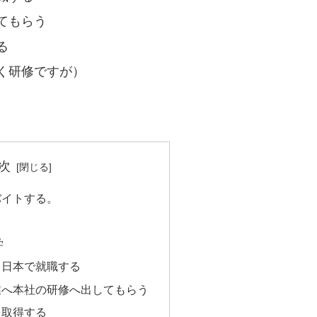
てもらう
る
く研修ですが）
次
バイトする。
学
て日本で就職する
業へ本社の研修へ出してもらう
を取得する