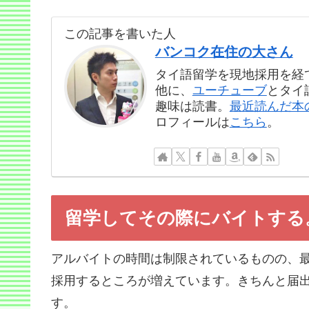
この記事を書いた人
バンコク在住の大さん
タイ語留学を現地採用を経
他に、
ユーチューブ
とタイ
趣味は読書。
最近読んだ本
ロフィールは
こちら
。
留学してその際にバイトする
アルバイトの時間は制限されているものの、
採用するところが増えています。きちんと届出
す。