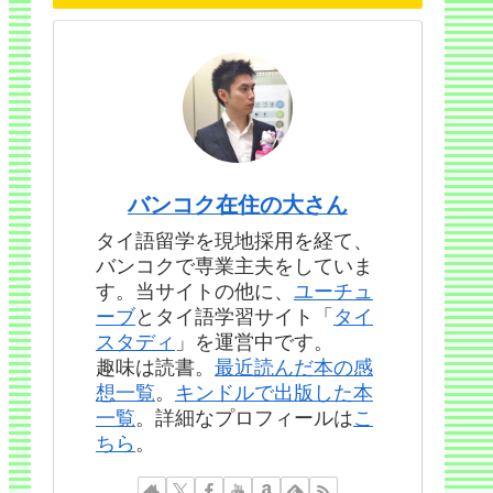
バンコク在住の大さん
タイ語留学を現地採用を経て、
バンコクで専業主夫をしていま
す。当サイトの他に、
ユーチュ
ーブ
とタイ語学習サイト「
タイ
スタディ
」を運営中です。
趣味は読書。
最近読んだ本の感
想一覧
。
キンドルで出版した本
一覧
。詳細なプロフィールは
こ
ちら
。