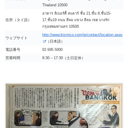
Thailand 10500
อาคาร ลิเบอร์ตี้ สแควร์ ชั้น 21,ชั้น 8,ชั้น15-
住所（タイ語）
17,ชั้น19 ถนน สีลม แขวง สีลม เขต บางรัก
กรุงเทพมหานคร 10500
http://www.ktzmico.com/jp/contact/location.aspx
ウェブサイト
（日本語）
電話番号
02 695 5000
営業時間
8:30 – 17:30（土日定休）