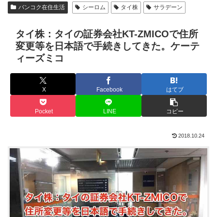
バンコク在住生活
シーロム
タイ株
サラデーン
タイ株：タイの証券会社KT-ZMICOで住所
変更等を日本語で手続きしてきた。ケーテ
ィーズミコ
X
Facebook
はてブ
Pocket
LINE
コピー
2018.10.24