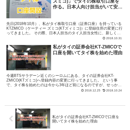
ズミコ)」でタイの株取引口座を
作る。日本人向け担当がいて安
心。日本からでもOK
先日(2018年10月）、私がタイ株取引口座（証券口座）を持っている
KTZMICO（ケーティー ズミコ(KTズィミコ)）に登録住所の変更に行
ってきました。 その際、日本人担当のタイ人担当女性に、新しく口
座を開くにはどうしたらよいか？を聞いて...
2018.10.31
私がタイの証券会社KT-ZMICOで
口座を開いてタイ株を始めた理由
今週BTSサラデーン近くのシーロムにある、タイの証券会社KT-
ZMICO(KTズミコ)へ登録内容の変更に行ってきました。 という事
で、タイ株を始めたのは今から3年ほど前になるのですが、せっかく
なので始めた理由等をブログに書いておこうと思いま...
2016.12.25
2018.10.24
私がタイの証券会社KT-ZMICOで口座を
開いてタイ株を始めた理由