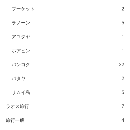
プーケット
2
ラノーン
5
アユタヤ
1
ホアヒン
1
バンコク
22
パタヤ
2
サムイ島
5
ラオス旅行
7
旅行一般
4