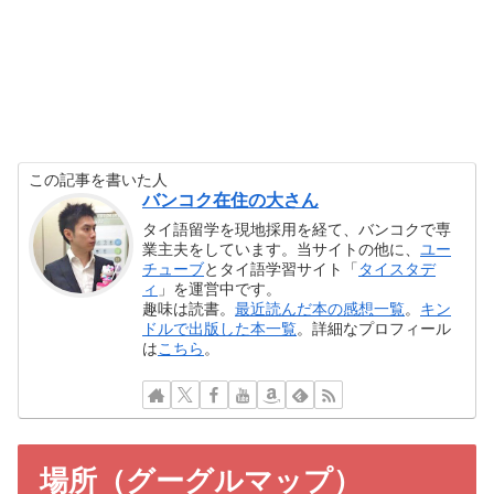
この記事を書いた人
バンコク在住の大さん
タイ語留学を現地採用を経て、バンコクで専
業主夫をしています。当サイトの他に、
ユー
チューブ
とタイ語学習サイト「
タイスタデ
ィ
」を運営中です。
趣味は読書。
最近読んだ本の感想一覧
。
キン
ドルで出版した本一覧
。詳細なプロフィール
は
こちら
。
場所（グーグルマップ）