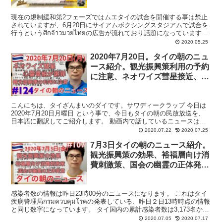
現在の規制緩和第2フェーズではムエタイの試合を開催する事は禁止
されていますが、6月20日にサイアムボクシングスタジアムで試合を
行うというศึกจ้าวมวยไทยの広告が流れており話題になっています。
これに関して22日、国立スポーツ連盟は...
2020.05.25
2020年7月20日。タイの朝のニュ
ース紹介。観光振興策利用の予約
に注意、ネオワイズ彗星接近、心
霊番組が謝罪、など。
こんにちは、タイざんまいのダイです。サワディークラップ 今日は
2020年7月20日月曜日 という事で、今日もタイの朝の民放放送を、
日本語に翻訳してご紹介します。 動画内で話しているニュースは、
タイの民放3チャンネルのニュースになります。 タ...
2020.07.22
2020.07.25
7月3日タイの朝のニュース紹介。
観光振興策の効果、裕福層向け消
費刺激策、国会の幽霊の正体発
覚、等
感染者数の情報は昨日23時00分のニュースになります。 これはタイ
疾病管理局กรมควบคุมโรคの発表している、昨日２日13時時点の情報
と同じ数字になっています。 タイ国内の累計感染者数は3,173名から
新規感染者が6名みつかりかり31...
2020.07.05
2020.07.17