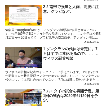
2-2 南部で強風と大雨、高波に注
意。グラビなど。
気象局กรมอุตุนิยมวิทยาが、アンダマン海周辺の強風と大雨につい
て、告示107号第1版という告示を発表しています。 この告示は今日5
月17日から20日までで、グラビ県等の南部西側、アンダマン海に面
した県は強風と大雨、高波に注意す...
2020.05.17
1 ソンクランの代休は未定に。7
月はすでに連休あるので、、、。
ウィサヌ副首相談
ウィサヌ副首相が記者のインタビューに答えています。 昨日行われ
た新型コロナ状況管理センターศบคでの会議において、ソンクランの
代休については話し合われていない。 7月には既に4連休があるた
め、わざわざ7月に代休をおいて、連休にする必要はない...
2020.06.06
7 ムエタイの試合を再開予定。第
1回の試合は2020年6月20日を予
定。