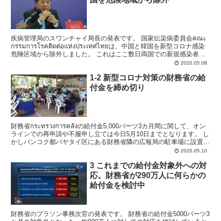
疾病管理局のスワンチャイ局長の発表です。 国家伝染病委員会คณะ
กรรมการโรคติดต่อแห่งประเทศไทยは、中国と韓国を新型コロナ感染
危険区域から除外しました。 これはここ数日両国での新規感染者は
一桁で、感染を抑え込んでい...
2020.05.08
1-2 新型コロナ対策の財務省の給
付金を締め切り
財務省กระทรวงการคลังの給付金5,000バーツ3カ月間に関して、オン
ラインでの再申請や不服申し立ては今日5月10日までとなります。 し
かしバンコク都パヤタイ区にある財務省隣の広報局の駐車場に設置さ
れている臨時窓口での受付は5月1...
2020.05.10
3 これまでの給付金対象外への対
応。財務省が290万人に何らかの
給付金を検討中
財務省のプラソン事務次官の発表です。 財務省の給付金5000バーツ3