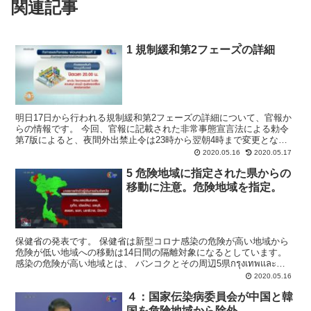
関連記事
1 規制緩和第2フェーズ้の詳細
明日17日から行われる規制緩和第2フェーズの詳細について、官報か
らの情報です。 今回、官報に記載された非常事態宣言法による勅令
第7版によると、夜間外出禁止令は23時から翌朝4時まで変更となり
ました。 現行では22時から翌朝４時までのため1時...
2020.05.16
2020.05.17
5 危険地域に指定された県からの
移動に注意。危険地域を指定。
保健省の発表です。 保健省は新型コロナ感染の危険が高い地域から
危険が低い地域への移動は14日間の隔離対象になるとしています。
感染の危険が高い地域とは、 バンコクとその周辺5県กรุงเทพและ
ปริมณฑล、つまりノンタブリ、パトゥムタ...
2020.05.16
４：国家伝染病委員会が中国と韓
国を危険地域から除外