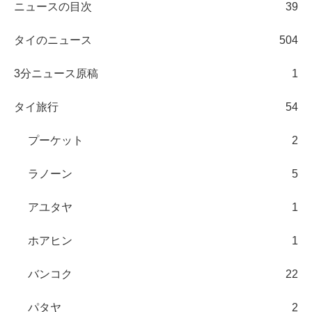
ニュースの目次
39
タイのニュース
504
3分ニュース原稿
1
タイ旅行
54
プーケット
2
ラノーン
5
アユタヤ
1
ホアヒン
1
バンコク
22
パタヤ
2