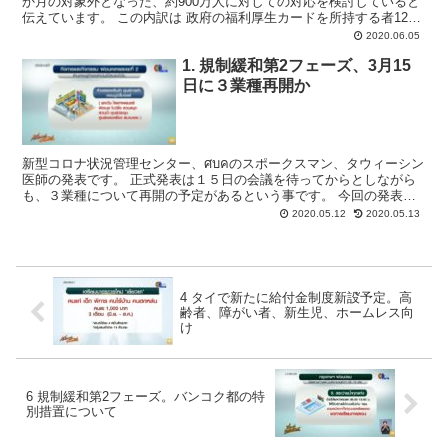
か月の対象外となった、約900万人に対しての対応を検討していると
伝えています。 この内訳は 政府の福利厚生カードを所持する者120
万人 給付額未定 財務省の給付金申し込みを...
2020.06.05
1. 規制緩和第2フェーズ、3月15
日に３業種再開か
新型コロナ状況管理センター、ศบคのスポークスマン、タウィーシン
医師の発表です。 正式発表は１５日の会議を待ってからとしながら
も、３業種について再開の予定があるという事です。 今回の発表は
これらの施設に営業再開の準備をしてもらうためとしてい...
2020.05.12
2020.05.13
4 タイで新たに給付金制度新設ั予定。高
齢者、障がい者、新生児、ホームレス向
け
6 規制緩和第2フェーズ。バンコク都の特
別措置について