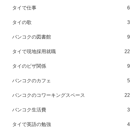
タイで仕事
6
タイの歌
3
バンコクの図書館
9
タイで現地採用就職
22
タイのビザ関係
9
バンコクのカフェ
5
バンコクのコワーキングスペース
22
バンコク生活費
3
タイで英語の勉強
4